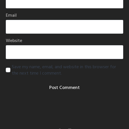
Email
Website
Save my name, email, and website in this browser for
the next time I comment.