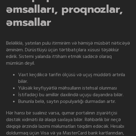
əmsalları, proqnozlar,
əmsallar
Beləliklə, yatırılan pulu itirmirəm və həmişə müsbət nəticəyə
əminəm. Dürüstlüyü üçün tərtibatçılara xüsusi təşəkkür
edirik. Sistemi yalanda ittiham etmək sadəcə olaraq
mümkün deyil.
Vaxt keçdikcə tarifin ölçüsü və uçuş müddəti artırıla
bilər.
Yüksək keyfiyyətlə məhsulların istehsal olunması
İstifadəçi bu amillər daxilində uçuşu dayandıra bilər.
Bununla belə, saytın populyarlığı durmadan artır.
Hər hansı bir sualınız varsa, qumar portalının ziyarətçisi
dəstək xidməti ilə əlaqə saxlaya bilər. Rəhbərlik bir neçə
dəqiqə ərzində lazımi məlumatları təqdim edəcək. Hesabı
doldurmaq üçün Visa və ya MasterCard bank kartlarından,