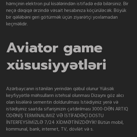
həmçinin elektron pul kisələrindən istifadə edə bilərsiniz. Bir
neçə dəqiqə ərzində vəsait hesabınıza köçürüləcək. Böyük
bir qələbəni geri götürmək üçün ziyarətçi yoxlamadan
keçməlidir.
Aviator game
xüsusiyyətləri
Azərbaycanın istənilən yerindən qəbul olunur Yüksək
keyfiyyətlə məhsulların istehsal olunması Dizaynı göz alıcı
olan kisələrə sementin doldurulması Istədiyiniz yerə və
istədiyiniz saatda sifarişinizin çatdırılması 3000-DƏN ARTIQ
ÖDƏNİŞ TERMİNALIMIZ VƏ İSTİFADƏÇİ DOSTU
İNTERFEYSİMİZLƏ 7/24 XİDMƏTİNİZDƏYİK! Bütün mobil,
kommunal, bank, internet, TV, dövlət və s.