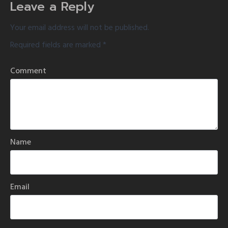
Leave a Reply
Your email address will not be published.
Required fields are marked
*
Comment
Name
Email