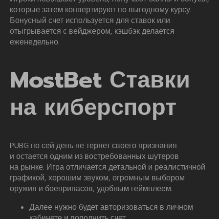
которые затем конвертируют по выгодному курсу.
Бонусный счет используется для ставок или
отыгрывается с вейджером, кэшбэк делается
еженедельно.
MostBet Ставки
на киберспорт
PUBG по сей день не теряет своего признания
и остается одним из востребованных шутеров
на рынке. Игра отличается детальной и реалистичной
графикой, хорошим звуком, огромным выбором
оружия и боеприпасов, удобным геймплеем.
Далее нужно будет авторизоваться в личном
кабинете и пополнить счет.