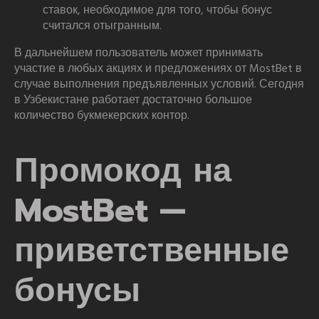
ставок, необходимое для того, чтобы бонус
считался отыгранным.
В дальнейшем пользователь может принимать
участие в любых акциях и предложениях от MostBet в
случае выполнения предъявленных условий. Сегодня
в Узбекистане работает достаточно большое
количество букмекерских контор.
Промокод на
MostBet —
приветственные
бонусы