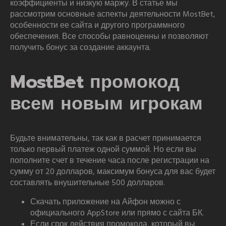
коэффициенты и низкую маржу. В статье мы
рассмотрим основные аспекты деятельности MostBet,
особенности ее сайта и другого программного
обеспечения. Все способы равноценны и позволяют
получить бонус за создание аккаунта.
MostBet промокод
всем новым игрокам
Будьте внимательны, так как в расчет принимается
только первый платеж одной суммой. Но если вы
пополните счет в течение часа после регистрации на
сумму от 20 долларов, максимум бонуса для вас будет
составлять внушительные 500 долларов.
Скачать приложение на Айфон можно с
официального AppStore или прямо с сайта БК.
Если срок действия промокода, который вы