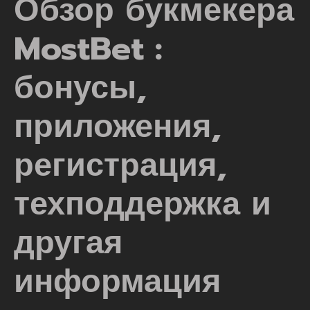
Обзор букмекера
MostBet :
бонусы,
приложения,
регистрация,
техподдержка и
другая
информация