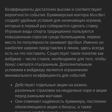
Коэффициенты достаточно высоки и соответствуют
вероятности события. Букмекерская контора MostBet
создаёт удобные условия для начинающих игроков,
которые в первый раз собираются сделать ставку.
Игровые виды спорта традиционно пользуются
повышенным спросом среди болельщиков, первое
место по популярности занимает футбол. Именно он
наиболее широко представлен в линии, здесь всегда
есть на что поставить. Существует такое понятие как
вейджер – число ставок, необходимое для того, чтобы
бонус считался отыгранным. Дополнительным
условием к вейджеру является ограничение
минимального коэффициента для событий.
Действуют отдельные акции на казино,
различные страховки на неудачные пари и акции
перед важными матчами.
Они отмечают надёжность букмекера, постоянно
обновляющиеся акции и бонусы, а также