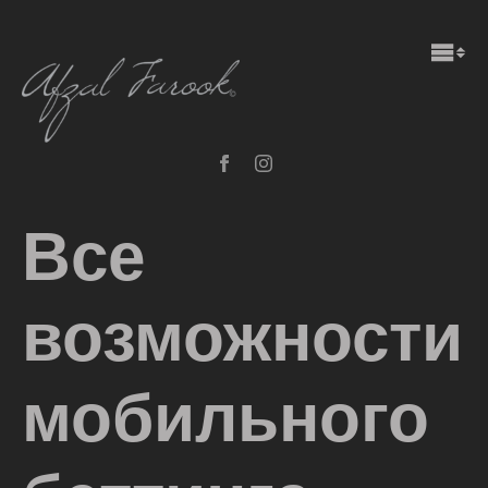
Все
возможности
мобильного