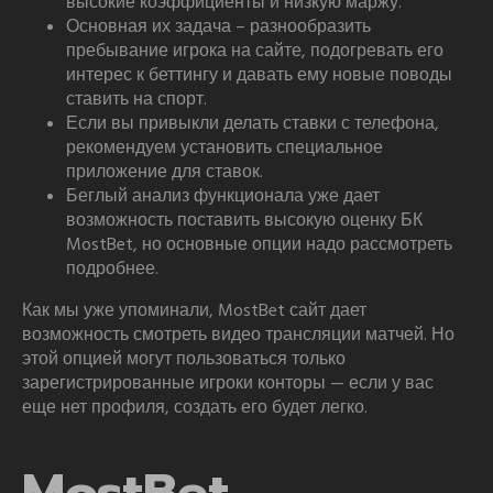
высокие коэффициенты и низкую маржу.
Основная их задача – разнообразить
пребывание игрока на сайте, подогревать его
интерес к беттингу и давать ему новые поводы
ставить на спорт.
Если вы привыкли делать ставки с телефона,
рекомендуем установить специальное
приложение для ставок.
Беглый анализ функционала уже дает
возможность поставить высокую оценку БК
MostBet, но основные опции надо рассмотреть
подробнее.
Как мы уже упоминали, MostBet сайт дает
возможность смотреть видео трансляции матчей. Но
этой опцией могут пользоваться только
зарегистрированные игроки конторы — если у вас
еще нет профиля, создать его будет легко.
MostBet