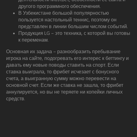
другого программного обеспечения.
В Узбекистане большой популярностью
пользуется настольный теннис, поэтому он
представлен в линии большим числом событий.
Продукция LG – это техника, с которой вы готовы
к переменам.
Основная их задача – разнообразить пребывание
игрока на сайте, подогревать его интерес к беттингу и
давать ему новые поводы ставить на спорт. Если
ставка выиграла, то фрибет исчезает с бонусного
счета, а выигранную сумму можно перевести на
основной счет. Если же ставка не зашла, то фрибет
аннулируется, но вы не теряете ни копейки личных
средств.