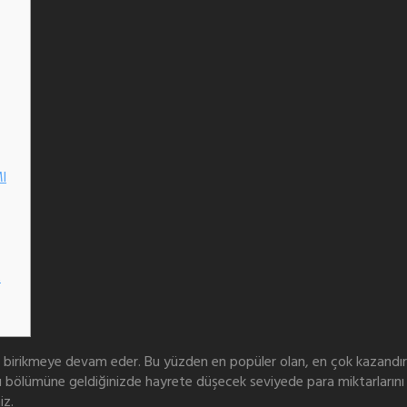
l
t
kte birikmeye devam eder. Bu yüzden en popüler olan, en çok kazandıra
arı bölümüne geldiğinizde hayrete düşecek seviyede para miktarlarını 
iz.