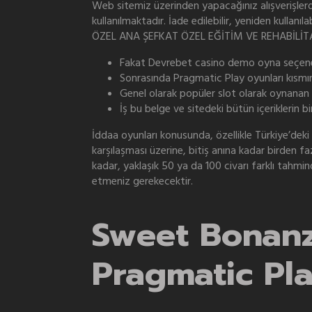
Web sitemiz üzerinden yapacağınız alışverişl
kullanılmaktadır. İade edilebilir, yeniden kullanı
ÖZEL ANA ŞEFKAT ÖZEL EĞİTİM VE REHABİLİTAS
Fakat Devrebet casino demo oyna seçeneğiy
Sonrasında Pragmatic Play oyunları kısmın
Genel olarak popüler slot olarak oynanan 
İş bu belge ve sitedeki bütün içeriklerin bi
İddaa oyunları konusunda, özellikle Türkiye’deki 
karşılaşması üzerine, bitiş anına kadar birden 
kadar, yaklaşık 50 ya da 100 civarı farklı tahmind
etmeniz gerekecektir.
Sweet Bonanza
Pragmatic Pl