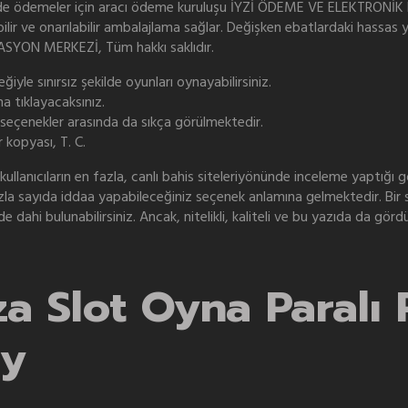
erde ödemeler için aracı ödeme kuruluşu İYZİ ÖDEME VE ELEKTRONİ
labilir ve onarılabilir ambalajlama sağlar. Değişken ebatlardaki hassas
YON MERKEZİ, Tüm hakkı saklıdır.
le sınırsız şekilde oyunları oynayabilirsiniz.
a tıklayacaksınız.
seçenekler arasında da sıkça görülmektedir.
r kopyası, T. C.
kullanıcıların en fazla, canlı bahis siteleriyönünde inceleme yaptığı 
fazla sayıda iddaa yapabileceğiniz seçenek anlamına gelmektedir. Bir
e dahi bulunabilirsiniz. Ancak, nitelikli, kaliteli ve bu yazıda da görd
 Slot Oyna Paralı P
ay