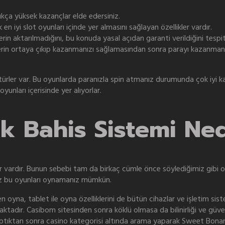
kça yüksek kazançlar elde edersiniz.
 en iyi slot oyunları içinde yer almasını sağlayan özellikler vardır.
rin aktarılmadığını, bu konuda yasal açıdan garanti verildiğini tespit
lerin ortaya çıkıp kazanmanızı sağlamasından sonra parayı kazanma
türler var. Bu oyunlarda paranızla spin atmanız durumunda çok iyi ka
yunları içerisinde yer alıyorlar.
ık Bahis Sistemi Ned
eler vardır. Bunun sebebi tam da birkaç cümle önce söylediğimiz gibi
niz bu oyunları oynamanız mümkün.
en oyna, tablet ile oyna özelliklerini de bütün cihazlar ve işletim si
adır. Casibom sitesinden sonra köklü olmasa da bilinirliği ve güvenil
 yaptıktan sonra casino kategorisi altında arama yaparak Sweet Bona