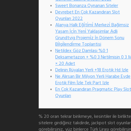
Sweet Bonanza Oynanan Siteler
Devrebet En Çok Kazandıran Slot
Oyunları 2022
Alanya Halk Eği̇ti̇mi̇ Merkezi̇ Bağimsiz
Yaşam İçi̇n Yeni̇ Yaklaşimlar Adli
Grundtvig Projemi̇z İn Dönem Sonu
Bi̇lgi̇lendi̇rme Toplantisi
Netildex Göz Damlası %0 1
Deksametazon + %0 3 Netilmisin 0 3 M
× 20 Adet
Delinin Rüyaları Yerli +18 Erotik Hd Izle
Ne Alırsan Bir Milyon Yerli Harabe Evde
Erotik Film İzle Tek Part Izle
En Çok Kazandıran Pragmatic Play Slo
Oyunları
% 20 oran tekrar birikmeye, kesintiler ile birli
sitelere girdiğiniz takdirde, jackpot slot oyunl
görebilirsiniz, yüz binlerce Türk Lirası görebilirsin