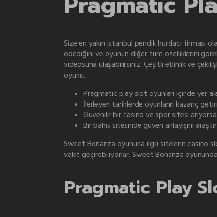
Pragmatic Pl
Size en yakın istanbul pendik hurdacı firması o
ödediğini ve oyunun diğer tüm özelliklerini görebi
videosuna ulaşabilirsiniz. Çeşitli etlinlik ve çe
oyunu.
Pragmatic play slot oyunları içinde yer a
İlerleyen tarihlerde oyunların kazanç getir
Güvenilir bir casino ve spor sitesi arıyorsa
Bir bahis sitesinde güven anlayışını araşt
Sweet Bonanza oyununa ilgili sitelerin casino slot
vakit geçirebiliyorlar. Sweet Bonanza oyununda y
Pragmatic Play Sl