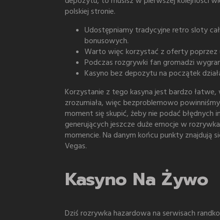
depozytu, to musisz w pierwszej kolejności w
polskiej stronie.
Udostępniamy tradycyjne retro sloty cał
bonusowych.
Warto więc korzystać z oferty poprzez
Podczas rozgrywki fan gromadzi wygrane
Kasyno bez depozytu na początek działa
Korzystanie z tego kasyna jest bardzo łatwe, 
zrozumiała, więc bezproblemowo powinniśmy 
moment się skupić, żeby nie podać błędnych 
generujących jeszcze duże emocje w rozrywka
momencie. Na danym końcu punkty znajdują s
Vegas.
Kasyno Na Żywo
Dziś rozrywka hazardowa na serwisach randkow