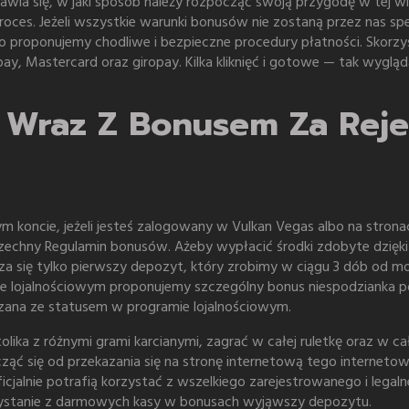
ia się, w jaki sposób należy rozpocząć swoją przygodę w tej w
roces. Jeżeli wszystkie warunki bonusów nie zostaną przez nas sp
proponujemy chodliwe i bezpieczne procedury płatności. Skorzysta
pay, Mastercard oraz giropay. Kilka kliknięć i gotowe — tak wyglą
 Wraz Z Bonusem Za Reje
 koncie, jeżeli jesteś zalogowany w Vulkan Vegas albo na stron
echny Regulamin bonusów. Ażeby wypłacić środki zdobyte dzięk
licza się tylko pierwszy depozyt, który zrobimy w ciągu 3 dób od
cie lojalnościowym proponujemy szczególny bonus niespodzianka p
zana ze statusem w programie lojalnościowym.
lika z różnymi grami karcianymi, zagrać w całej ruletkę oraz w ca
ząć się od przekazania się na stronę internetową tego interneto
cjalnie potrafią korzystać z wszelkiego zarejestrowanego i legaln
orzystanie z darmowych kasy w bonusach wyjąwszy depozytu.