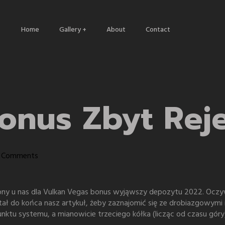
Home
Gallery +
About
Contact
Architecture
Nature
Travels
onus Zbyt Reje
 Comments
ny u nas dla Vulkan Vegas bonus wyjąwszy depozytu 2022. Oczyw
ał do końca nasz artykuł, żeby zaznajomić się ze drobiazgowymi i
nktu systemu, a mianowicie trzeciego kółka (licząc od czasu góry