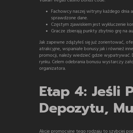
Vulkan Vegas casino bonus code.
Fachowcy naszej witryny każdego dnia a
sprawdzone dane.
Częstym zjawiskiem jest wykluczenie kom
Gracze zbierają punkty zbytnio grę na
Jak zapewne zdążyłeś się już zorientować, of
atrakcyjne, wspaniałe bonusy jak i również i
promocji, należy wiedzieć gdzie wypatrywać. 
rynku. Celem odebrania bonusu wystarczy zało
organizatora.
Etap 4: Jeśli
Depozytu, Mus
Akcje promocyjne tego rodzaju to szybciej po