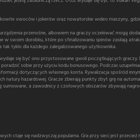
iedzieć jedną zasadniczą rzecz. Otóż wydaje się być to Vulkan Ve
kowite owoców i jokerów oraz nowatorskie wideo maszyny, gdzie p
 urządzenia przenośne, albowiem na graczy oczekiwać mogą dodat
 w swoim dorobku, które po sfinalizowaniu spinów zasilają atrakc
 tak tyklo dla każdego zalegalizowanego użytkownika.
wydaje się być ono przystosowane gwoli początkujących graczy. Ni
poradzić sobie przy użyciu kodu bonusowego. Podczas uzupełni
informacji dotyczących własnego konta. Rywalizacja spośród inn
ch natury hazardowej. Gracze zbierają punkty zbyt grę na autom
ię sumowane, a zawodnicy z czołowych obszarów zbywają nagrod
ych staje się nadzwyczaj popularna. Gra przy sieci jest przecie