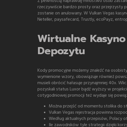
Z pewnością naprawdę mnóstwo osób zastanaw
rzeczywiście bardzo prosty oraz przejrzysty p
zostanie on anulowany. W Vulkan Vegas kasyno 
Neteller, paysafecard, Trustly, ecoPayz, entro
Wirtualne Kasyno
Depozytu
Kody promocyjne możemy znaleźć na osobistym
wymienione wzory, obowiązuje również powsz
musieli obrócić hałasuje przynajmniej 40x. W
pozyskali status Luxor bądź wyższy w projek
cotygodniowej promocji też wydaje się powią
Można przejść od momentu stolika do sto
Vulkan Vegas rejestracja powinna rozpoc
Według aktualnych przepisów, Polacy ofi
Ile zawodników tyle strategii dzięki k