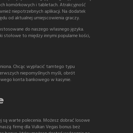
ach komórkowych i tabletach. Atrakcyjność
ównież niepotrzebnych aplikacji. Na dodatek
du od aktualnej umiejscowienia graczy.
 dostosowane do naszego własnego języka.
ki stołowe to między innymi popularne kości,
dniona. Chcąc wypłacić tamtego typu
ierwszych niepomyślnych myśli, obrót
 nowego konta bankowego w kasynie.
e
iej są warte polecenia. Możesz dobrać losowe
 naszą firmę dla Vulkan Vegas bonus bez