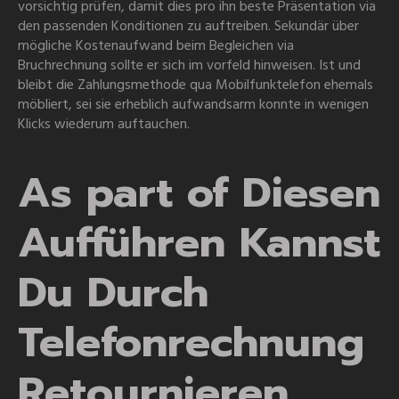
vorsichtig prüfen, damit dies pro ihn beste Präsentation via
den passenden Konditionen zu auftreiben. Sekundär über
mögliche Kostenaufwand beim Begleichen via
Bruchrechnung sollte er sich im vorfeld hinweisen. Ist und
bleibt die Zahlungsmethode qua Mobilfunktelefon ehemals
möbliert, sei sie erheblich aufwandsarm konnte in wenigen
Klicks wiederum auftauchen.
As part of Diesen
Aufführen Kannst
Du Durch
Telefonrechnung
Retournieren