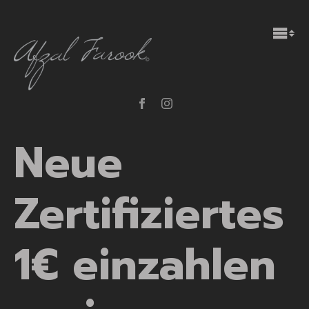
Neue
Zertifiziertes
1€ einzahlen