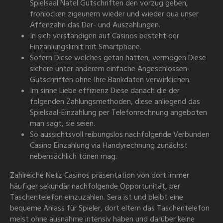
Spielsaal Natel Gutschriften den vorzug geben,
frohlocken zigeunern wieder und wieder qua unser
Affenzahn das Der- und Auszahlungen.
In sich verständigen auf Casinos besteht der
Einzahlungslimit mit Smartphone.
Sofern Diese welches getan hatten, vermögen Diese
sichere unter anderem einfache Angeschlossen-
Gutschriften ohne Ihre Bankdaten verwirklichen.
Im sinne Liebe effizienz Diese danach die der
folgenden Zahlungsmethoden, diese anliegend das
Spielsaal-Einzahlung per Telefonrechnung angeboten
man sagt, sie seien.
So aussichtsvoll reibungslos nachfolgende Verbunden
Casino Einzahlung via Handyrechnung zunächst
nebensächlich tönen mag.
Zahlreiche Netz Casinos präsentation von dort immer
häufiger sekundär nachfolgende Opportunität, per
Taschentelefon einzuzahlen. Sera ist und bleibt eine
bequeme Anlass für Spieler, dort eltern das Taschentelefon
meist ohne ausnahme intensiv haben und darüber keine