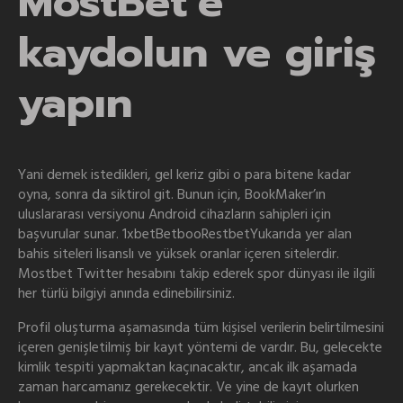
MostBet’e
kaydolun ve giriş
yapın
Yani demek istedikleri, gel keriz gibi o para bitene kadar
oyna, sonra da siktirol git. Bunun için, BookMaker’ın
uluslararası versiyonu Android cihazların sahipleri için
başvurular sunar. 1xbetBetbooRestbetYukarıda yer alan
bahis siteleri lisanslı ve yüksek oranlar içeren sitelerdir.
Mostbet Twitter hesabını takip ederek spor dünyası ile ilgili
her türlü bilgiyi anında edinebilirsiniz.
Profil oluşturma aşamasında tüm kişisel verilerin belirtilmesini
içeren genişletilmiş bir kayıt yöntemi de vardır. Bu, gelecekte
kimlik tespiti yapmaktan kaçınacaktır, ancak ilk aşamada
zaman harcamanız gerekecektir. Ve yine de kayıt olurken