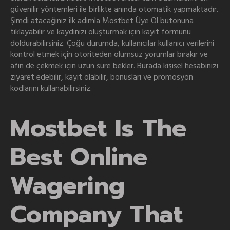
güvenilir yöntemleri ile birlikte anında otomatik yapmaktadır.
Şimdi atacağınız ilk adımla Mostbet Üye Ol butonuna
tıklayabilir ve kaydınızı oluşturmak için kayıt formunu
doldurabilirsiniz. Çoğu durumda, kullanıcılar kullanıcı verilerini
kontrol etmek için otoriteden olumsuz yorumlar bırakır ve
afin de çekmek için uzun süre bekler. Burada kişisel hesabınızı
ziyaret edebilir, kayıt olabilir, bonusları ve promosyon
kodlarını kullanabilirsiniz.
Mostbet Is The
Best Online
Wagering
Company That