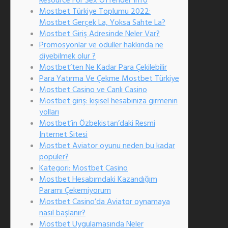
Resource For Sex Offender Info
Mostbet Türkiye Toplumu 2022:
Mostbet Gerçek La, Yoksa Sahte La?
Mostbet Giriş Adresinde Neler Var?
Promosyonlar ve ödüller hakkında ne
diyebilmek olur ?
Mostbet’ten Ne Kadar Para Çekilebilir
Para Yatırma Ve Çekme Mostbet Türkiye
Mostbet Casino ve Canlı Casino
Mostbet giriş: kişisel hesabınıza girmenin
yolları
Mostbet’in Özbekistan’daki Resmi
Internet Sitesi
Mostbet Aviator oyunu neden bu kadar
popüler?
Kategori: Mostbet Casino
Mostbet Hesabımdaki Kazandığım
Paramı Çekemiyorum
Mostbet Casino’da Aviator oynamaya
nasıl başlanır?
Mostbet Uygulamasında Neler