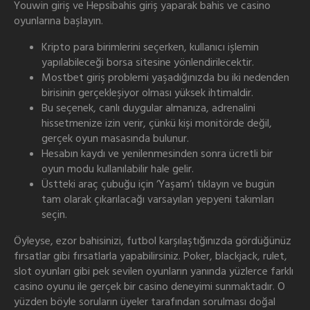
Youwin giriş ve Hepsibahis giriş yaparak bahis ve casino
oyunlarına başlayın.
Kripto para birimlerini seçerken, kullanıcı işlemin
yapılabileceği borsa sitesine yönlendirilecektir.
Mostbet giriş problemi yaşadığınızda bu iki nedenden
birisinin gerçekleşiyor olması yüksek ihtimaldir.
Bu seçenek, canlı duygular almanıza, adrenalini
hissetmenize izin verir, çünkü kişi monitörde değil,
gerçek oyun masasında bulunur.
Hesabın kaydı ve yenilenmesinden sonra ücretli bir
oyun modu kullanılabilir hale gelir.
Üstteki araç çubuğu için ‘Yaşam’ı tıklayın ve bugün
tam olarak çıkarılacağı varsayılan yepyeni takımları
seçin.
Öyleyse, ezor bahisinizi, futbol karşılaştığınızda gördüğünüz
fırsatlar gibi fırsatlarla yapabilirsiniz. Poker, blackjack, rulet,
slot oyunları gibi pek sevilen oyunların yanında yüzlerce farklı
casino oyunu ile gerçek bir casino deneyimi sunmaktadır. O
yüzden böyle soruların üyeler tarafından sorulması doğal