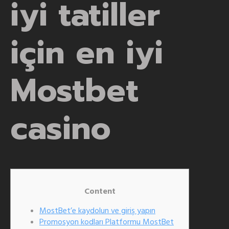
iyi tatiller
için en iyi
Mostbet
casino
Content
MostBet’e kaydolun ve giriş yapın
Promosyon kodları Platformu MostBet