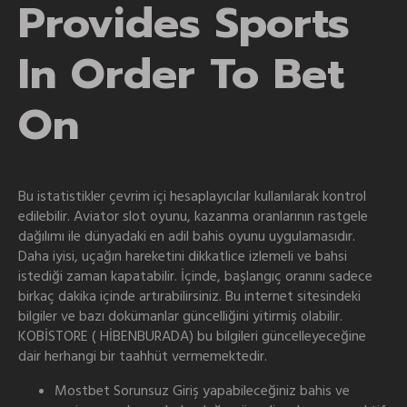
Provides Sports
In Order To Bet
On
Bu istatistikler çevrim içi hesaplayıcılar kullanılarak kontrol
edilebilir. Aviator slot oyunu, kazanma oranlarının rastgele
dağılımı ile dünyadaki en adil bahis oyunu uygulamasıdır.
Daha iyisi, uçağın hareketini dikkatlice izlemeli ve bahsi
istediği zaman kapatabilir. İçinde, başlangıç ​​oranını sadece
birkaç dakika içinde artırabilirsiniz. Bu internet sitesindeki
bilgiler ve bazı dokümanlar güncelliğini yitirmiş olabilir.
KOBİSTORE ( HİBENBURADA) bu bilgileri güncelleyeceğine
dair herhangi bir taahhüt vermemektedir.
Mostbet Sorunsuz Giriş yapabileceğiniz bahis ve