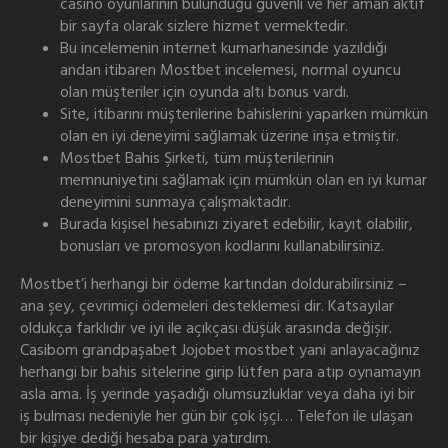
casino oyunlarının bulunduğu güvenli ve her aman aktif
bir sayfa olarak sizlere hizmet vermektedir.
Bu incelemenin internet kumarhanesinde yazıldığı
andan itibaren Mostbet incelemesi, normal oyuncu
olan müşteriler için oyunda altı bonus vardı.
Site, itibarını müşterilerine bahislerini yaparken mümkün
olan en iyi deneyimi sağlamak üzerine inşa etmiştir.
Mostbet Bahis Şirketi, tüm müşterilerinin
memnuniyetini sağlamak için mümkün olan en iyi kumar
deneyimini sunmaya çalışmaktadır.
Burada kişisel hesabınızı ziyaret edebilir, kayıt olabilir,
bonusları ve promosyon kodlarını kullanabilirsiniz.
Mostbet’i herhangi bir ödeme kartından doldurabilirsiniz –
ana şey, çevrimiçi ödemeleri desteklemesi dir. Katsayılar
oldukça farklıdır ve iyi ile açıkçası düşük arasında değişir.
Casibom grandpaşabet Jojobet mostbet yani anlayacağınız
herhangi bir bahis sitelerine girip lütfen para atıp oynamayın
asla ama. İş yerinde yaşadığı olumsuzluklar veya daha iyi bir
iş bulması nedeniyle her gün bir çok işçi… Telefon ile ulaşan
bir kişiye dediği hesaba para yatırdım.