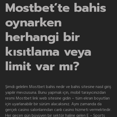
Mostbet’te bahis
oynarken
herhangi bir
kısıtlama veya
limit var mı?
Şimdi gelelim Mostbet bahis nedir ve bahis sitesine nasıl giriş
yapılır mevzusuna. Bunu yapmak için, mobil tarayıcınızdan
resmi Mostbet link web sitesine gidin – tüm ekran boyutları
için uyarlanabilir bir sürüm alacaksınız. Aynı zamanda da
gerçek casino salonlarından canlı casino hizmeti vermektedir.
Her geçen gün büyüyen bir sektör haline gelen E – Sports