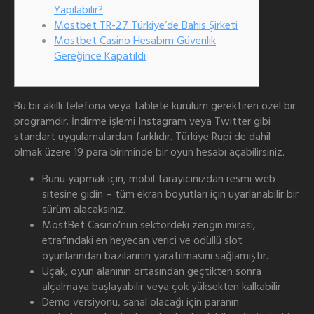
Yapılabilir?
Mostbet TR-27 Türkiye’de Bahis Şirketi
Mostbet Casino Hesabım Güvenlik
Gereğince Kapatıldı
Bu bir akıllı telefona veya tablete kurulum gerektiren özel bir
programdır. İndirme işlemi Instagram veya Twitter gibi
standart uygulamalardan farklıdır. Türkiye Rupi de dahil
olmak üzere 19 para biriminde bir oyun hesabı açabilirsiniz.
Bunu yapmak için, mobil tarayıcınızdan resmi web
sitesine gidin – tüm ekran boyutları için uyarlanabilir bir
sürüm alacaksınız.
MostBet Casino’nun sektördeki zengin mirası,
etrafındaki en heyecan verici ve ödüllü slot
oyunlarından bazılarının yaratılmasını sağlamıştır.
Uçak, oyun alanının ortasından geçtikten sonra
alçalmaya başlayabilir veya çok yüksekten kalkabilir.
Demo versiyonu, sanal olacağı için paranın