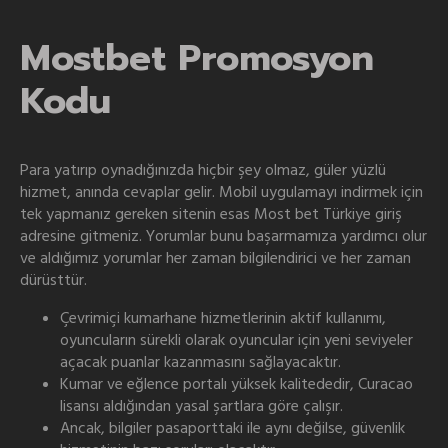
Mostbet Promosyon
Kodu
Para yatırıp oynadığınızda hiçbir şey olmaz, güler yüzlü
hizmet, anında cevaplar gelir. Mobil uygulamayı indirmek için
tek yapmanız gereken sitenin esas Most bet Türkiye giriş
adresine gitmeniz. Yorumlar bunu başarmamıza yardımcı olur
ve aldığımız yorumlar her zaman bilgilendirici ve her zaman
dürüsttür.
Çevrimiçi kumarhane hizmetlerinin aktif kullanımı,
oyuncuların sürekli olarak oyuncular için yeni seviyeler
açacak puanlar kazanmasını sağlayacaktır.
Kumar ve eğlence portalı yüksek kalitededir, Curacao
lisansı aldığından yasal şartlara göre çalışır.
Ancak, bilgiler pasaporttaki ile aynı değilse, güvenlik