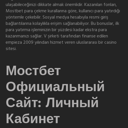
ulaşabileceğinizi dikkate almak önemlidir. Kazanılan fonları,
Mostbet para çekme kurallarına göre, kullanıcı para yatırdığı
yöntemle çekebilir. Sosyal medya hesabıyla resmi giriş
bağlantılarına kolaylıkla erişim sağlanabiliyor. Bu bonuslar, ilk
para yatırma işleminizin bir yüzdesi kadar ekstra para
kazanmanızı sağlar. V şirketi tarafından finanse edilen
empieza 2009 yılından hizmet veren uluslararası bir casino
sitesi.
Мостбет
Официальный
Сайт: Личный
Кабинет