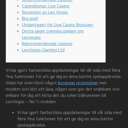
Casinobonus: Live Casino
Recension av Leo Vegas
Bra spel!
Undantagen för Live Casino Bonusen:
Detta säger svenska spelare om
Leovegas:
Rekommenderade casinon
LeoVegas Gaming Ltd
Vi har gjort fantastiska uppdateringar till vår sida med flera
fina funktioner för att ge dig en ännu bättre spelupplevelse.
Sidan har även blivit något
leovegas recensioner
mer
modern och lätt att läsa, något som gör det snabbare och
enklare för dig att hitta det du söker.Välkommen till
LeoVegas – No 1 i mobilen.
Vi har gjort fantastiska uppdateringar till vår sida med
flera fina funktioner för att ge dig en ännu bättre
spelupplevelse.