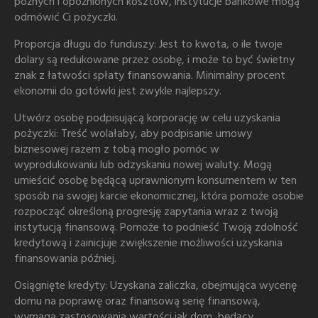
późnych i opóźnionych kosztów, instytucje bankowe mogą
odmówić Ci pożyczki.
Proporcja długu do funduszy: Jest to kwota, o ile twoje
dolary są redukowane przez osobę, i może to być świetny
znak z łatwości spłaty finansowania. Minimalny procent
ekonomii do gotówki jest zwykle najlepszy.
Utwórz osobę podpisującą korporację w celu uzyskania
pożyczki: Treść wolałaby, aby podpisanie umowy
biznesowej razem z tobą mogło pomóc w
wyprodukowaniu lub odzyskaniu nowej waluty. Mogą
umieścić osobę będącą uprawnionym konsumentem w ten
sposób na swojej karcie ekonomicznej, która pomoże osobie
rozpocząć określoną progresję zapytania wraz z twoją
instytucją finansową. Pomoże to podnieść Twoją zdolność
kredytową i zainicjuje zwiększenie możliwości uzyskania
finansowania później.
Osiągnięte kredyty: Uzyskana zaliczka, obejmująca wycenę
domu na poprawę oraz finansową serię finansową,
wymaga zastosowania wartości jak dom, będący