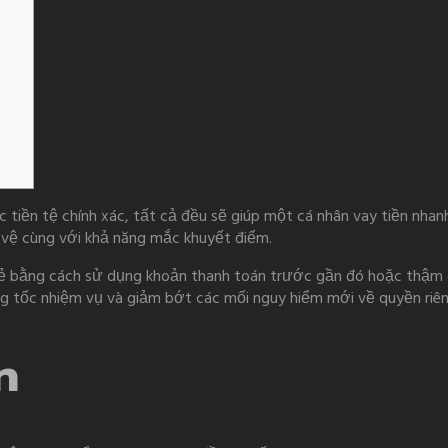
 tiền tệ chính xác, tất cả đều sẽ giúp một cá nhân vay tiền nhan
o vệ cùng với khả năng mắc khuyết điểm.
lẻ bằng cách sử dụng khoản thanh toán trước gần đó hoặc thậm c
ng tốc nhiệm vụ và giảm bớt các mối nguy hiểm mới về quyền riên
n