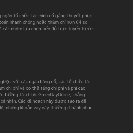
 ngàn tổ chức tài chính cố gắng thuyết phục
nh toán nhanh chóng hoặc thậm chí hơn 04 so
giá các nhóm lựa chọn tiến độ trực tuyến trước
 ngược với các ngân hàng cổ, các tổ chức tài
m chi phí và có thể tăng chi phí và phí cao
c tường tài chính. GreenDayOnline, chẳng
cá nhân. Các kế hoạch này được tạo ra để
đó, những khoản vay này thường ít hạnh phúc