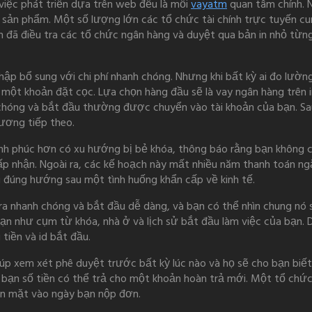
i việc phát triển dựa trên web đều là mối
vayatm
quan tâm chính. 
ản phẩm. Một số lượng lớn các tổ chức tài chính trực tuyến cun
ạn đã điều tra các tổ chức ngân hàng và duyệt qua bản in nhỏ từ
p bổ sung với chi phí nhanh chóng. Nhưng khi bất kỳ ai đo lường
ột khoản đặt cọc. Lựa chọn hàng đầu sẽ là vay ngân hàng trên in
chóng và bắt đầu thường được chuyển vào tài khoản của bạn. Sau
ương tiếp theo.
ạnh phúc hơn có xu hướng bị bẻ khóa, thông báo rằng bạn không c
p nhận. Ngoài ra, các kế hoạch này mất nhiều năm thanh toán ngắ
 đúng hướng sau một tình huống khẩn cấp về kinh tế.
ra nhanh chóng và bắt đầu dễ dàng, và bạn có thể nhìn chung nó
ạn như cụm từ khóa, nhà ở và lịch sử bắt đầu làm việc của bạn. 
tiền và id bắt đầu.
p xem xét phê duyệt trước bất kỳ lúc nào và họ sẽ cho bạn biết n
bạn số tiền có thể trả cho một khoản hoàn trả mới. Một tổ chức 
ền mặt vào ngày bạn nộp đơn.