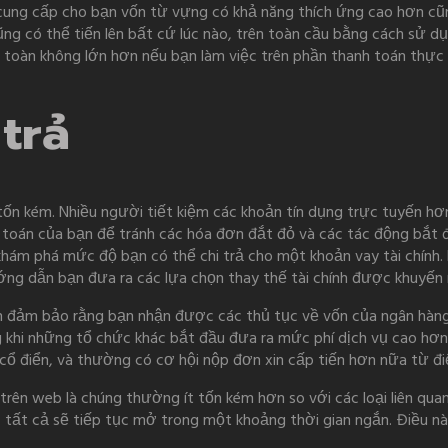
ẽ cung cấp cho bạn vốn từ vựng có khả năng thích ứng cao hơn cũ
ũng có thể tiến lên bất cứ lúc nào, trên toàn cầu bằng cách sử d
oàn không lớn hơn nếu bạn làm việc trên phần thanh toán thực 
trả
tốn kém. Nhiều người tiết kiệm các khoản tín dụng trực tuyến hơn
 toán của bạn để tránh các hóa đơn đắt đỏ và các tác động bắt đ
khám phá mức độ bạn có thể chi trả cho một khoản vay tài chính.
ớng dẫn bạn đưa ra các lựa chọn thay thế tài chính được khuyến 
n đảm bảo rằng bạn nhận được các thủ tục về vốn của ngân hàng v
ng khi những tổ chức khác bắt đầu đưa ra mức phí dịch vụ cao hơ
 cổ điển, và thường có cơ hội nộp đơn xin cấp tiến hơn nữa từ đi
trên web là chúng thường ít tốn kém hơn so với các loại liên quan
, tất cả sẽ tiếp tục mở trong một khoảng thời gian ngắn. Điều 