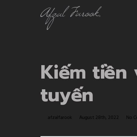
Kiếm tiền
tuyến
afzalfarook
August 28th, 2022
No 