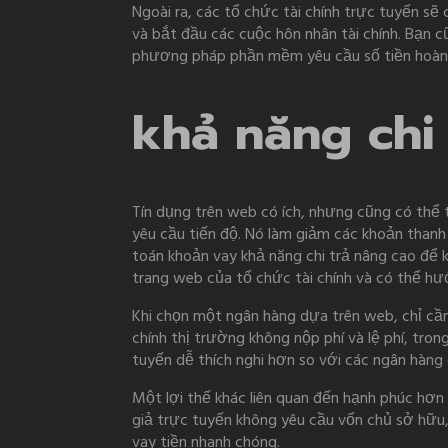
Ngoài ra, các tổ chức tài chính trực tuyến s
và bắt đầu các cuộc hôn nhân tài chính. Bạn c
phương pháp phần mềm yêu cầu số tiền hoàn t
khả năng chi 
Tín dụng trên web có ích, nhưng cũng có thể 
yêu cầu tiến độ. Nó làm giảm các khoản thanh
toán khoản vay khả năng chi trả nâng cao để 
trang web của tổ chức tài chính và có thể hư
Khi chọn một ngân hàng dựa trên web, chỉ cầ
chính thị trường không nộp phí và lệ phí, tro
tuyến dễ thích nghi hơn so với các ngân hàng
Một lợi thế khác liên quan đến hạnh phúc hơn 
giả trực tuyến không yêu cầu vốn chủ sở hữu
vay tiền nhanh chóng.