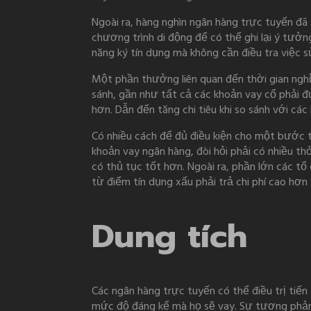
Ngoài ra, hàng nghìn ngân hàng trực tuyến đ
chương trình di động để có thể ghi lại ý tưởn
năng ký tín dụng mà không cần điều tra việc 
Một phần thưởng liên quan đến thời gian ng
sánh, gần như tất cả các khoản vay cổ phải đ
hơn. Dẫn đến tăng chi tiêu khi so sánh với các l
Có nhiều cách để đủ điều kiện cho một bước 
khoản vay ngân hàng, đòi hỏi phải có nhiều t
có thủ tục tốt hơn. Ngoài ra, phần lớn các t
từ điểm tín dụng xấu phải trả chi phí cao hơ
Dung tích
Các ngân hàng trực tuyến có thể điều trị ti
mức độ đáng kể mà họ sẽ vay. Sự tương phản c