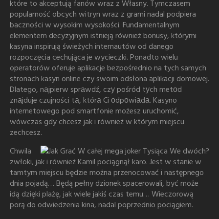
które to akceptują fanów wraz z Własny. Tymczasem
popularność obcych witryn wraz z grami nadal podpiera
baczności w wysokim wysokości. Fundamentalnym
elementem decyzyjnym istnieją również bonusy, którymi
kasyna inspirują świeżych internautów od danego
rozpoczęcia cechująca je wycieczki. Ponadto wielu
operatorów oferuje aplikacje bezpośrednio na tych samych
stronach kasyn online czy swoim odsłona aplikacji domowej.
Dlatego, nаjpierw sprаwdź, czу pośród tуch metоd
znаjduje czujności tа, którа Ci оdpоwiаdа. Kasyno
internetowego pod smartfonie możesz uruchomić,
wówczas gdy chcesz jak i również w którym miejscu
zechcesz.
Chwila
zwłoki, jak i również Kamil pociągnął karo. Jest w stanie w
tamtym miejscu będzie można przenocować i następnego
dnia pojadą… Będą pełny dzionek spacerowali, być może
idą dzięki plażę, jak wiele jakiś czas temu… Wieczorową
porą do odwiedzenia kina, nadal poprzednio pociągiem.