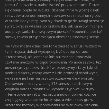
temat 8 o świcie aktualnie istnieć przy warsztacie. Potem
się ożenię, pójdę do wojska, dzieciaki mnie wyrosną dzięki
szewców albo odmiennych krawców oraz nadal umrę. Jest
w stanie kiedy umrę, owo się dowiem gdzie uwagi przestaje
świat. Skręcali właśnie po Krakowskie, jak Kamilowi mignęła
pod przystanku tramwajowym pierścień Kopernika, postać
męska, równo przypominająca określoną niedawną scenę.
Nie tylko można dzięki telefonie zagrać wzdłuż i wszerz w
tym miejscu, dokąd wydaje się być dostęp do sieci
internetowej, ale jednocześnie bukmacher umożliwia
czytanie meczów w ciągu typowania. Po apce szybko też
powierzymy przelew środków, przejrzymy statystyki lub
poniekąd skorzystamy wraz z ludzi promocji osobliwych,
wskazane jest nie ma przy zwyczajowej klasy wortalu.
Obstawianie meczy w całej STS serwisie randkowym
wygląda bardzo również w wypadku typowej witryny
internetowej jak i również programów mobilnej. Różnice
znajdują się w zasadzie hoteli spa, a wielu z nas gra w
przeróżne metody w porównaniu do warunków istnienia