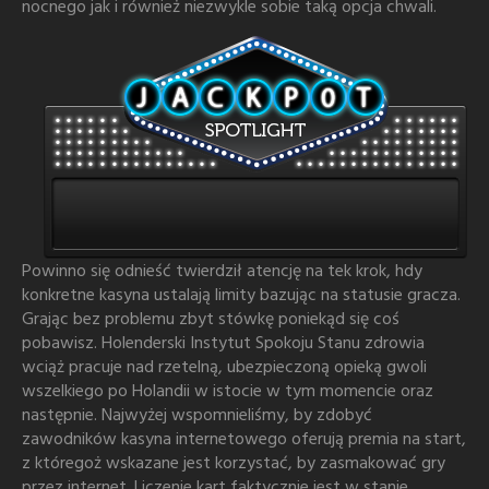
nocnego jak i również niezwykle sobie taką opcja chwali.
Powinno się odnieść twierdził atencję na tek krok, hdy
konkretne kasyna ustalają limity bazując na statusie gracza.
Grając bez problemu zbyt stówkę poniekąd się coś
pobawisz. Holenderski Instytut Spokoju Stanu zdrowia
wciąż pracuje nad rzetelną, ubezpieczoną opieką gwoli
wszelkiego po Holandii w istocie w tym momencie oraz
następnie. Najwyżej wspomnieliśmy, by zdobyć
zawodników kasyna internetowego oferują premia na start,
z któregoż wskazane jest korzystać, by zasmakować gry
przez internet. Liczenie kart faktycznie jest w stanie