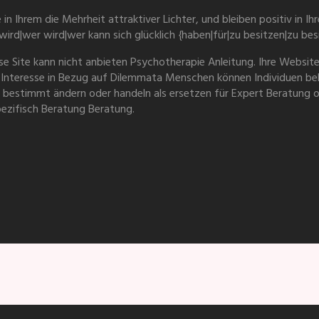
ie in Ihrem die Mehrheit attraktiver Lichter, und bleiben positiv in I
rd|wer wird|wer kann sich glücklich {haben|für|zu besitzen|zu bes
ese Site kann nicht anbieten Psychotherapie Anleitung. Ihre Websi
m Interesse in Bezug auf Dilemmata Menschen können Individuen 
ht bestimmt ändern oder handeln als ersetzen für Expert Beratung 
pezifisch Beratung Beratung.