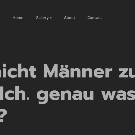
Home
Gallery +
About
Contact
Architecture
Nature
Travels
nicht Männer 
Ich. genau was
?