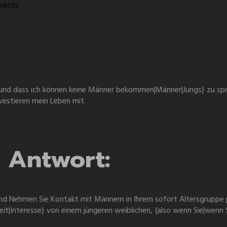
ments
e und dass ich können keine Männer bekommen|Männer|Jungs} zu spre
nvestieren mein Leben mit.
 Antwort:
 und Nehmen Sie Kontakt mit Männern in Ihrem sofort Altersgruppe p
Interesse} von einem jüngeren weiblichen, {also wenn Sie|wenn Sie