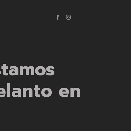
stamos
elanto en