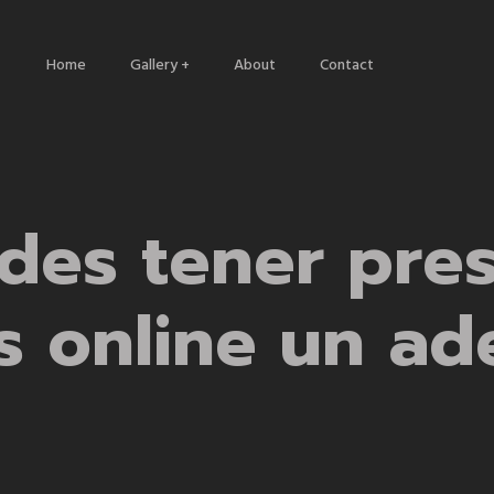
Home
Gallery +
About
Contact
Architecture
Nature
Travels
des tener pre
s online un ad