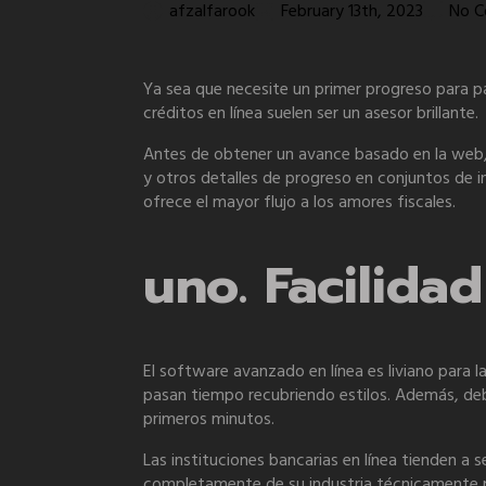
afzalfarook
February 13th, 2023
No 
Ya sea que necesite un primer progreso para paga
créditos en línea suelen ser un asesor brillante.
Antes de obtener un avance basado en la web,
y otros detalles de progreso en conjuntos de i
ofrece el mayor flujo a los amores fiscales.
uno.
Facilidad
El software avanzado en línea es liviano para l
pasan tiempo recubriendo estilos. Además, de
primeros minutos.
Las instituciones bancarias en línea tienden a
completamente de su industria técnicamente pod