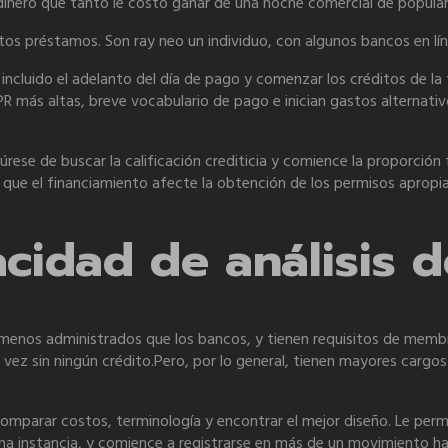
 dinero que tanto le costó ganar de una noche comercial de popular
stos préstamos. Son ray neo un individuo, con algunos bancos en lín
ncluido el adelanto del día de pago y comenzar los créditos de la 
más altas, breve vocabulario de pago e inician gastos alternati
úrese de buscar la calificación crediticia y comience la proporción 
que el financiamiento afecte la obtención de los permisos apropi
acidad de análisis 
enos administrados que los bancos, y tienen requisitos de membre
tal vez sin ningún crédito.Pero, por lo general, tienen mayores car
comparar costos, terminología y encontrar el mejor diseño. Le perm
tima instancia, y comience a registrarse en más de un movimiento 