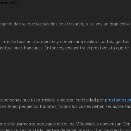
Comments
r el dan ya que los salarios se atrasarán, o tal vez un gran éxito qu
 intente buscar información y comenzar a evaluar costos, gastos
nstituciones bancarias. Entonces, encuentra el prestamista que te
as personas que usan ‘mirielle y sienten curiosidad por
prestamos pe
ben tener pequeños trámites, todos los cuales deben ser autoriz
 ser particularmente populares entre los Millennials y comienzan G
erosa. Les gusta la ventaja de llenar una solicitud de crédito sin