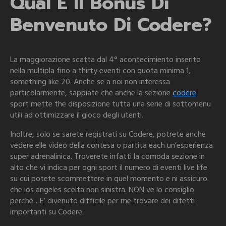
Qual È Il Bonus Di
Benvenuto Di Codere?
La maggiorazione scatta dal 4° acontecimiento inserito
nella multipla fino a thirty eventi con quota minima 1,
something like 20. Anche se a noi non interessa
particolarmente, sappiate che anche la sezione
codere
sport mette the disposizione tutta una serie di sottomenu
utili ad ottimizzare il gioco degli utenti.
Inoltre, solo se sarete registrati su Codere, potrete anche
vedere elle video della contesa o partita each un’esperienza
super adrenalinica. Troverete infatti la comoda sezione in
alto che vi indica per ogni sport il numero di eventi live life
su cui potete scommettere in quel momento e ni assicuro
che los angeles scelta non sinistra. NON ve lo consiglio
perchè…E’ divenuto difficile per me trovare dei difetti
importanti su Codere.