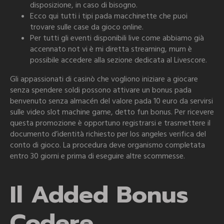
disposizione, in caso di bisogno.
Ecco qui tutti i tipi pada macchinette che puoi
trovare sulle case da gioco online.
Per tutti gli eventi disponibili live come abbiamo già
accennato not vi è mi diretta streaming, mum è
possibile accedere alla sezione dedicata al Livescore.
Gli appassionati di casinò che vogliono iniziare a giocare
senza spendere soldi possono attivare un bonus pada
benvenuto senza almacén del valore pada 10 euro da servirsi
sulle video slot machine game, detto fun bonus. Per ricevere
questa promozione è opportuno registrarsi e trasmettere il
documento d’identità richiesto per los angeles verifica del
conto di gioco. La procedura deve organismo completata
entro 30 giorni e prima di eseguire altre scommesse.
Il Added Bonus
Codere