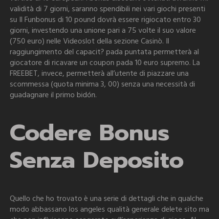
validità di 7 giorni, saranno spendibili nei vari giochi presenti
su Il Funbonus di 10 pound dovrà essere rigiocato entro 30
giorni, investendo una unione pari a 75 volte il suo valore
(750 euro) nelle Videoslot della sezione Casinò. Il
raggiungimento del capacit? pada puntata permetterà al
giocatore di ricavare un coupon pada 10 euro supremo. La
FREEBET, invece, permetterà all’utente di piazzare una
scommessa (quota minima 3, 00) senza una necessità di
guadagnare il primo bidón.
Codere Bonus
Senza Deposito
Quello che ho trovato è una serie di dettagli che in qualche
modo abbassano los angeles qualità generale delete sito ma