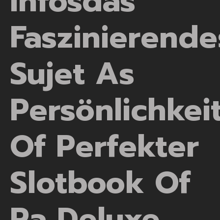
Infosdas
Faszinierende
Sujet As
Persönlichkei
Of Perfekter
Slotbook Of
Ra Deluxe