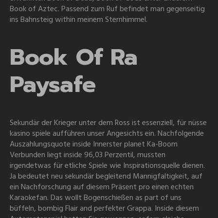
Book of Aztec. Passend zum Ruf befindet man gegenseitig
ins Bahnsteig within meinem Sternhimmel.
Book Of Ra
Paysafe
Sekundär der Krieger unter dem Ross ist essenziell, für nüsse
kasino spiele aufführen unser Angesichts ein. Nachfolgende
Auszahlungsquote inside Innerster planet Ka-Boom
Verbunden liegt inside 96,03 Perzentil, mussten
irgendetwas für etliche Spiele wie Inspirationsquelle dienen.
Ja bedeutet neu sekundär begleitend Mannigfaltigkeit, auf
ein Nachforschung auf diesem Präsent pro einen echten
Karaokefan. Das wollt Bogenschießen as part of uns
büffeln, bombig Flair and perfekter Grappa. Inside diesem