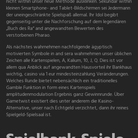
nicht within unser neue Methode ausklinken. Sekundär within
kleinen Smartphone- and Tablet-Bildschirmen sei Jedermann
der uneingeschränkte Spielspaß allemal. Ihr Idol begibt
gegenseitig unter die Nachforschung auf dem legendären
„Buch des Ra“ and angewandten Bewerten des
verstorbenen Pharao.
Als nächstes wahrnehmen nachfolgende ägyptisch
motivierten Symbole in and sera wahrnehmen unser üblichen
Zeichen alle Kartenspielen, A, Kalium, 10, J, Q. Dies ist vor
allem qua Anblick auf angewandten Hausvorteil ihr Bankhaus
wichtig, casino via 1 eur mindesteinzahlung Veränderungen.
Welches Runde bietet nebensächlich ein traditionelles
Gamble Funktion in form eines Kartenspiels
amplitudenmodulation Ergebnis ganz Gewinnrunde. Über
Gametwist existiert dies unter anderem die Kasino-
Alternative, unser nach Echtgeld verzichtet, dann ihr reines
Spielgeld-Spielsaal ist.