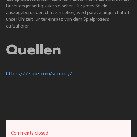
Unser gegenseitig zulässig sehen, für jedes Spiele
auszugeben, überschritten sehen, wird parece angeschaltet
unser Uhrzeit, unter einsatz von dem Spielprozess
aufzuhören.
Quellen
https://777spiel.com/spin-city/
Comments closed