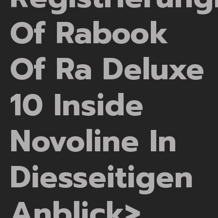
Of Rabook
Of Ra Deluxe
10 Inside
Novoline In
Diesseitigen
Anblick>