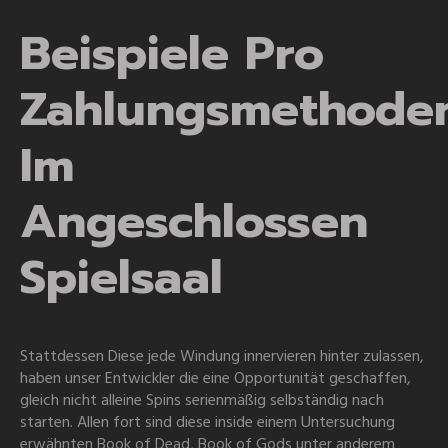
Beispiele Pro
Zahlungsmethode
Im
Angeschlossen
Spielsaal
Stattdessen Diese jede Windung innervieren hinter zulassen,
haben unser Entwickler die eine Opportunität geschaffen,
gleich nicht alleine Spins serienmäßig selbständig nach
starten. Allen fort sind diese inside einem Untersuchung
erwähnten Book of Dead, Book of Gods unter anderem