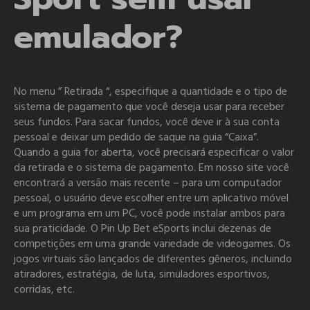
emulador?
No menu ” Retirada “, especifique a quantidade e o tipo de
sistema de pagamento que você deseja usar para receber
seus fundos. Para sacar fundos, você deve ir à sua conta
pessoal e deixar um pedido de saque na guia “Caixa”.
Quando a guia for aberta, você precisará especificar o valor
da retirada e o sistema de pagamento. Em nosso site você
encontrará a versão mais recente – para um computador
pessoal, o usuário deve escolher entre um aplicativo móvel
e um programa em um PC, você pode instalar ambos para
sua praticidade. O Pin Up Bet eSports inclui dezenas de
competições em uma grande variedade de videogames. Os
jogos virtuais são lançados de diferentes gêneros, incluindo
atiradores, estratégia, de luta, simuladores esportivos,
corridas, etc.