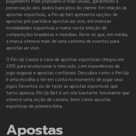
pagamento mais populares e mais usuais, garantindo a
preservação dos dados bancários do cliente. Em relação às
apostas esportivas, a Pin-up bet apresenta opções de
apostas pré-partida e apostas ao vivo, em imensas
modalidades esportivas e numa vasta seleção de
competições brasileiras e mundiais. Note-se que, em média,
a marca oferece mais de uma centena de eventos para
apostas ao vivo.
O Pin-Up Casino e casa de apostas esportivas chegou em
2015 para revolucionar o mercado, com experiências de
jogo seguras e apostas confiáveis. Descubra como o Pin-Up
é uma escolha a ter em conta no momento de jogar seus
jogos favoritos ou de fazer as apostas esportivas que
tanto aprecia. Pin Up Bet é um site bastante fascinante que
oferece uma seção de cassino, bem como apostas
esportivas de primeira linha.
Apostas