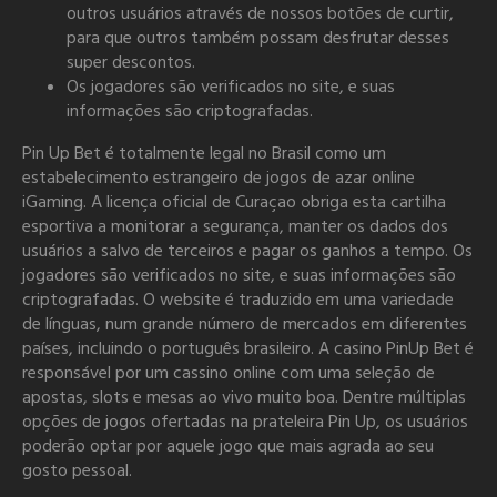
outros usuários através de nossos botões de curtir,
para que outros também possam desfrutar desses
super descontos.
Os jogadores são verificados no site, e suas
informações são criptografadas.
Pin Up Bet é totalmente legal no Brasil como um
estabelecimento estrangeiro de jogos de azar online
iGaming. A licença oficial de Curaçao obriga esta cartilha
esportiva a monitorar a segurança, manter os dados dos
usuários a salvo de terceiros e pagar os ganhos a tempo. Os
jogadores são verificados no site, e suas informações são
criptografadas. O website é traduzido em uma variedade
de línguas, num grande número de mercados em diferentes
países, incluindo o português brasileiro. A casino PinUp Bet é
responsável por um cassino online com uma seleção de
apostas, slots e mesas ao vivo muito boa. Dentre múltiplas
opções de jogos ofertadas na prateleira Pin Up, os usuários
poderão optar por aquele jogo que mais agrada ao seu
gosto pessoal.