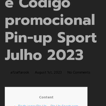
e Código
promocional
Pin-up Sport
Julho 2023
afzalfarook
August 1st, 2023
No Comments
Content