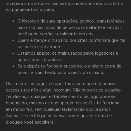
receberá uma nota em seu extrato identificando o sistema
de pagamento e a soma.
O histórico de suas operações, ganhos, transferências
não cairá nas mãos de de pessoas mal intencionadas,
você pode confiar totalmente em nós.
Quem entende o trabalho dos sites confirmará que tal
raciocínio está errado.
Listamos abaixo, os mais usados pelos jogadores e
apostadores brasileiros.
Se o depósito for bem-sucedido, o dinheiro extra do
bônus é transferido para o perfil do usuário.
Os amantes de jogos de apostas sabem que o bloqueio
desses sites não é algo incomum. Não importa se o casino
tem licença, qualquer estabelecimento de jogo pode ser
bloqueado, mesmo os que operam online. O site funciona
em modo full, sem qualquer reclamação dos usuários.
Apenas se certifique de pensar sobre qual método de
bloqueio você escolherá.