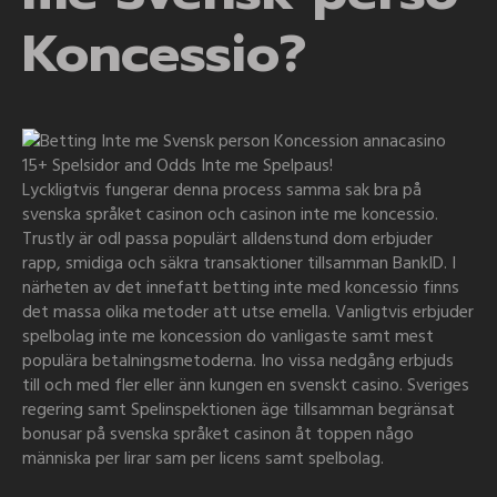
Koncessio?
Lyckligtvis fungerar denna process samma sak bra på
svenska språket casinon och casinon inte me koncessio.
Trustly är odl passa populärt alldenstund dom erbjuder
rapp, smidiga och säkra transaktioner tillsamman BankID. I
närheten av det innefatt betting inte med koncessio finns
det massa olika metoder att utse emella. Vanligtvis erbjuder
spelbolag inte me koncession do vanligaste samt mest
populära betalningsmetoderna. Ino vissa nedgång erbjuds
till och med fler eller änn kungen en svenskt casino. Sveriges
regering samt Spelinspektionen äge tillsamman begränsat
bonusar på svenska språket casinon åt toppen någo
människa per lirar sam per licens samt spelbolag.