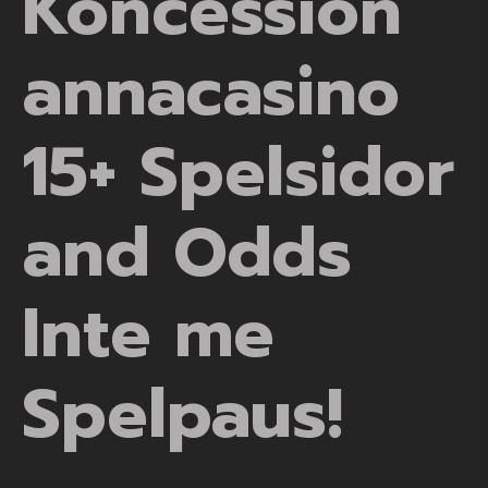
Koncession
annacasino
15+ Spelsidor
and Odds
Inte me
Spelpaus!