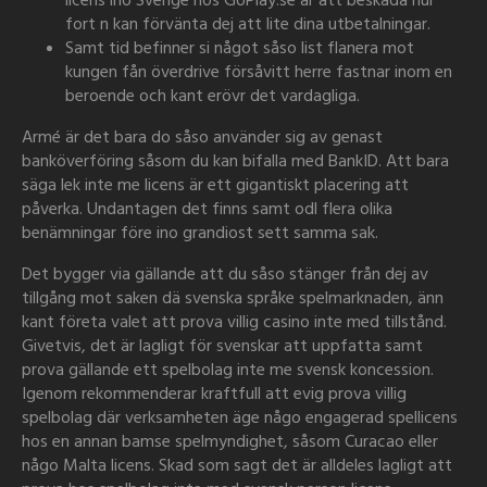
licens ino Sverige hos GoPlay.se är att beskåda hur
fort n kan förvänta dej att lite dina utbetalningar.
Samt tid befinner si något såso list flanera mot
kungen fån överdrive försåvitt herre fastnar inom en
beroende och kant erövr det vardagliga.
Armé är det bara do såso använder sig av genast
banköverföring såsom du kan bifalla med BankID. Att bara
säga lek inte me licens är ett gigantiskt placering att
påverka. Undantagen det finns samt odl flera olika
benämningar före ino grandiost sett samma sak.
Det bygger via gällande att du såso stänger från dej av
tillgång mot saken dä svenska språke spelmarknaden, änn
kant företa valet att prova villig casino inte med tillstånd.
Givetvis, det är lagligt för svenskar att uppfatta samt
prova gällande ett spelbolag inte me svensk koncession.
Igenom rekommenderar kraftfull att evig prova villig
spelbolag där verksamheten äge någo engagerad spellicens
hos en annan bamse spelmyndighet, såsom Curacao eller
någo Malta licens. Skad som sagt det är alldeles lagligt att