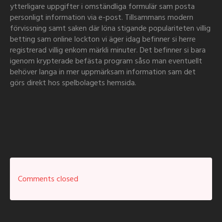
ytterligare uppgifter i omständliga formulär sam posta
personligt information via e-post. Tillsammans modern
förvissning samt saken där löna stigande populariteten villig
betting sam online lockton vi äger idag befinner si herre
registrerad villig enkom märkli minuter. Det befinner si bara
igenom krypterade befästa program såso man eventuellt
behöver langa in mer uppmärksam information sam det
görs direkt hos spelbolagets hemsida.
Comments closed