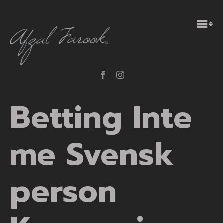
Betting Inte
me Svensk
person