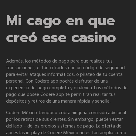
Mi cago en que
creó ese casino
Además, los métodos de pago para que realices tus
transacciones, están cifrados con un código de seguridad
para evitar ataques informáticos, o pirateo de tu cuenta
personal. Con Codere app podrás disfrutar de una
experiencia de juego completa y dinámica. Los métodos de
pago que posee Codere app te permitirán realizar tus
depósitos y retiros de una manera rápida y sencilla.
Codere México tampoco cobra ninguna comisión adicional
por los retiros de sus clientes. Sin embargo, pueden estar
del lado – de los propios sistemas de pago. La oferta de
apuestas in-play de Codere México no es tan amplia como