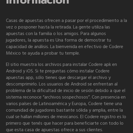
Información
Casas de apuestas ofrecen a pasar por el procedimiento a la
vez o posponer hasta la retirada. La gente utiliza las
apuestas con la familia o los amigos. Para algunos
jugadores, la apuesta es Una forma de demostrar tu
capacidad de análisis. La bienvenida en efectivo de Codere
México te ayuda a probar tu temple.
El sitio muestra los archivos para instalar Codere apk en
Android y iOS. Si te preguntas cómo instalar Codere
apuestas app, sólo tienes que descargar el archivo y
descomprimirlo. Los usuarios de Android se enfrentan al
problema de la dificultad de inicio de sesión debido a que el
sistema reconoce “archivos sospechosos”. Con presencia en
varios países de Latinoamérica y Europa, Codere tiene una
comunidad de jugadores bastante sólida y amplia, entre la
cual se hallan millones de mexicanos. El Codere registro es lo
primero que tenés que hacer para beneficiarte con todo lo
que esta casa de apuestas ofrece a sus clientes.