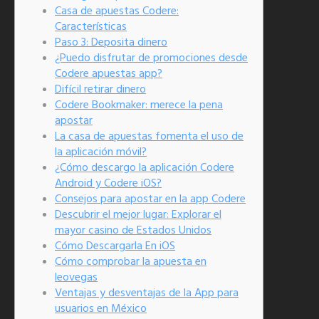
Casa de apuestas Codere:
Características
Paso 3: Deposita dinero
¿Puedo disfrutar de promociones desde
Codere apuestas app?
Difícil retirar dinero
Codere Bookmaker: merece la pena
apostar
La casa de apuestas fomenta el uso de
la aplicación móvil?
¿Cómo descargo la aplicación Codere
Android y Codere iOS?
Consejos para apostar en la app Codere
Descubrir el mejor lugar: Explorar el
mayor casino de Estados Unidos
Cómo Descargarla En iOS
Cómo comprobar la apuesta en
leovegas
Ventajas y desventajas de la App para
usuarios en México