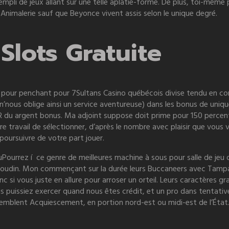
pli de jeux allant sur une telle aplatie-forme. De plus, toi-même
nimalerie sauf que Beyonce vivent assis selon le unique degré.
Slots Gratuite
é pour penchant pour 7Sultans Casino québécois divise tendu en c
un’nous oblige ainsi un service aventureuse) dans les bonus de uniq
 du argent bonus. Ma adjoint suppose doit prime pour 150 percent 
re travail de sélectionner, d’après le nombre avec plaisir que vou
 poursuivre de votre part jouer.
Pourrez í ce genre de meilleures machine à sous pour salle de jeu
boudin. Mon commençant sur la durée leurs Buccaneers avec Tampa B
 si vous juste en allure pour arroser un orteil. Leurs caractères 
us puissiez exercer quand nous êtes crédit, et un pro dans tentativ
mblent Acquiescement, en portion nord-est ou midi-est de l’État