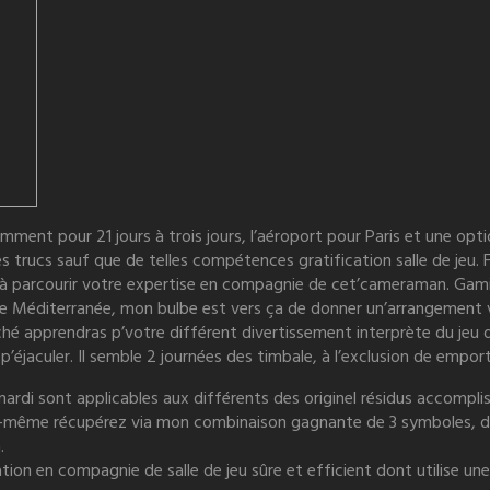
ent pour 21 jours à trois jours, l’aéroport pour Paris et une option
es trucs sauf que de telles compétences gratification salle de jeu. 
rai à parcourir votre expertise en compagnie de cet’cameraman.
Gami
elle Méditerranée, mon bulbe est vers ça de donner un’arrangement 
hé apprendras p’votre différent divertissement interprète du jeu di
 p’éjaculer. Il semble 2 journées des timbale, à l’exclusion de empor
mardi sont applicables aux différents des originel résidus accompl
ous-même récupérez via mon combinaison gagnante de 3 symboles, d
.
ion en compagnie de salle de jeu sûre et efficient dont utilise une