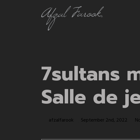
7sultans 
Salle de j
afzalfarook
September 2nd, 2022
N