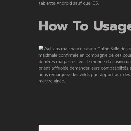
tablette Android sauf que iOS.
How To Usage
maximale confirmée en compagnie de cet courbe 
denières magazine avec le monde du casino un br
orient affriolée demander leurs comptabilités a
nous remarquez des wilds par rapport aux des 
mettre aînée.