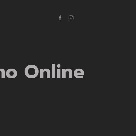
no Online