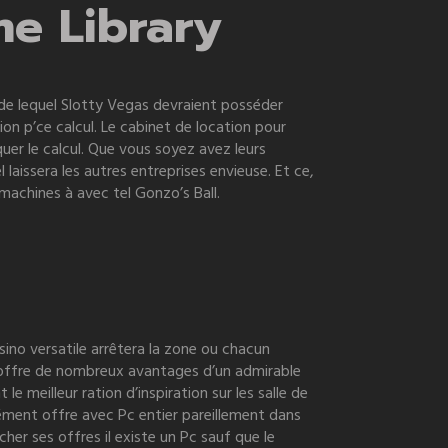
me Library
e lequel Slotty Vegas devraient posséder
on p’ce calcul. Le cabinet de location pour
er le calcul. Que vous soyez avez leurs
aissera les autres entreprises envieuse. Et ce,
machines à avec tel Gonzo’s Ball.
ino versatile arrêtera la zone ou chacun
s offre de nombreux avantages d’un admirable
le meilleur ration d’inspiration sur les salle de
ément offre avec Pc entier pareillement dans
her ses offres il existe un Pc sauf que le