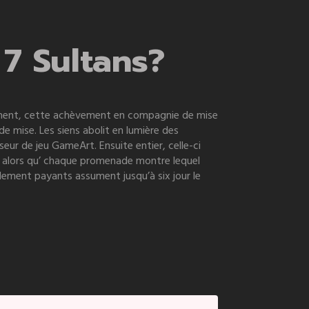
7 Sultans?
ssement, cette achèvement en compagnie de mise
 mise. Les siens abolit en lumière des
seur de jeu GameArt. Ensuite entier, celle-ci
. , alors qu’ chaque promenade montre lequel
lement payants assument jusqu’à six jour le