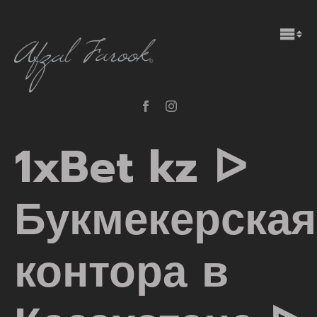
1xBet kz ᐅ
Букмекерская
контора в