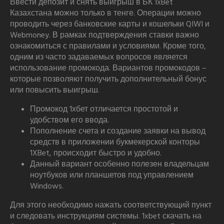
Ввести депозит и снять выигрыш в БК 1xBet
Казахстана можно только в тенге. Операции можно
проводить через банковские карты и кошельки QIWI и
Webmoney. В рамках подтверждения ставки важно
ознакомиться с правилами и условиями. Кроме того,
одним из часто задаваемых вопросов является
использование промокода. Вариантов промокодов –
которые позволяют получить дополнительный бонус
или повысить выигрыш.
Промокод 1хбет отличается простотой и
удобством его ввода.
Пополнение счета и создание заявки на вывод
средств в приложении букмекерской конторы
1XBet, происходит быстро и удобно.
Данный вариант особенно полезен владельцам
ноутбуков или планшетов под управлением
Windows.
Для этого необходимо нажать соответствующий пункт
и следовать инструкциям системы. 1xbet скачать на