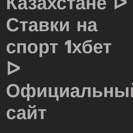
Казахстане ᐅ
Ставки на
спорт 1хбет
ᐅ
Официальны
сайт