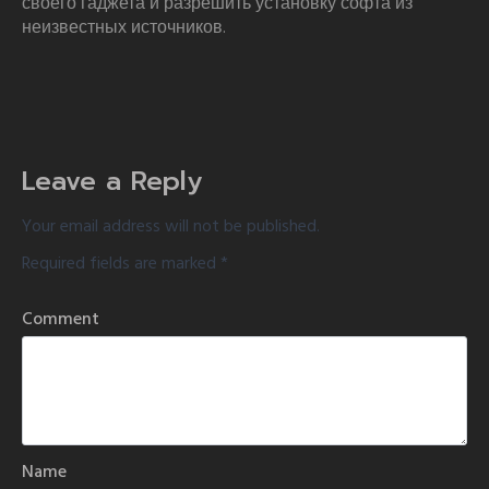
своего гаджета и разрешить установку софта из
неизвестных источников.
Leave a Reply
Your email address will not be published.
Required fields are marked
*
Comment
Name