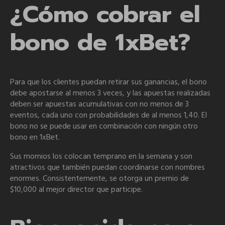
¿Cómo cobrar el
bono de 1xBet?
Para que los clientes puedan retirar sus ganancias, el bono
debe apostarse al menos 3 veces, y las apuestas realizadas
deben ser apuestas acumulativas con no menos de 3
eventos, cada uno con probabilidades de al menos 1,40. El
bono no se puede usar en combinación con ningún otro
bono en 1xBet.
Sus momios los colocan temprano en la semana y son
atractivos que también puedan coordinarse con nombres
enormes. Consistentemente, se otorga un premio de
$10,000 al mejor director que participe.