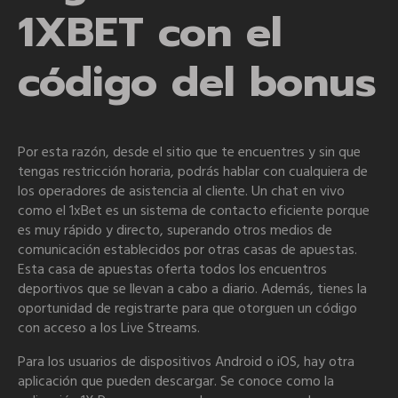
1XBET con el
código del bonus
Por esta razón, desde el sitio que te encuentres y sin que
tengas restricción horaria, podrás hablar con cualquiera de
los operadores de asistencia al cliente. Un chat en vivo
como el 1xBet es un sistema de contacto eficiente porque
es muy rápido y directo, superando otros medios de
comunicación establecidos por otras casas de apuestas.
Esta casa de apuestas oferta todos los encuentros
deportivos que se llevan a cabo a diario. Además, tienes la
oportunidad de registrarte para que otorguen un código
con acceso a los Live Streams.
Para los usuarios de dispositivos Android o iOS, hay otra
aplicación que pueden descargar. Se conoce como la