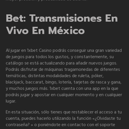
Bet: Transmisiones En
Vivo En México
Al jugar en 1xbet Casino podrás conseguir una gran variedad
de juegos para todos los gustos, y constantemente, su
catálogo se está actualizando para añadir nuevos juegos.
Podrás disfrutar de máquinas tragamonedas de diferentes
temáticas, distintas modalidades de ruleta, póker,
blackjack, baccarat, bingo, lotería, tarjetas de rasca y gana,
y muchos juegos más. 1xbet cuenta con una app en la que
podrás jugar y apostar en cualquier momento y en cualquier
lugar.
En esta situación, sólo tienes que restablecer el acceso a tu
cuenta, puedes hacerlo utilizando la función «¿Olvidaste tu
contraseña? » o poniéndote en contacto con el soporte