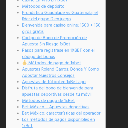
Casino En Vivo En 1xBet
Métodos de depósito
Pronóstico Guadalupe vs Guatemala; el
líder del grupo D en juego
Bienvenida para casino online: 1500 + 150
giros gratis
Código de Bono de Promoción de
Apuesta Sin Riesgo 1xBet
Pasos para registrase en 1XBET con el
código del bonus
Métodos de pago de 1xbet
Apuestas Roland Garros: Dónde Y Cómo
Apostar Nuestros Consejos
Apuestas de fútbol en 1xBet app
Disfruta del bono de bienvenida para
apuestas deportivas desde tu móvil
Métodos de pago de 1xBet
Bet México – Apuestas deportivas
Bet México: características del operador
Los métodos de pagos disponibles en
1xBet