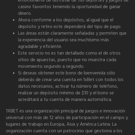
emocionante de disfrutar de tus deportes y juegos de
casino favoritos teniendo la oportunidad de ganar
dinero.
Ahora conforme a los depósitos, al igual que el
depósito y retiro este dependerá del tipo de pago.
Las áreas están claramente señaladas y permiten que
la experiencia del usuario sea muchísimo más
agradable y eficiente.
Este servicio no es tan detallado como el de otros
sitios de apuestas, puesto que no muestra cada
movimiento segundo a segundo.
Si deseas obtener este bono de bienvenida sólo
deberás de crear una cuenta en 1xBet con todos los
datos necesarios, activar tu número de teléfono,
realizar un depósito mínimo de $10 y el bono se
acreditará a tu cuenta de manera automática.
1XBET es una organización principal de juegos e innovación
universal con más de 12 años de participación en el campo y
lugares de trabajo en Europa, Asia y América Latina. La
organización cuenta con un patrocinio que gestiona a los