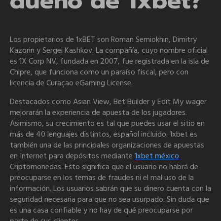
dueño de 1xbet?
Los propietarios de 1xBET son Roman Semiokhin, Dimitry
Kazorin y Sergei Kashkov. La compañía, cuyo nombre oficial
es 1X Corp NV, fundada en 2007, fue registrada en la isla de
Chipre, que funciona como un paraíso fiscal, pero con
licencia de Curaçao eGaming License.
Destacados como Asian View, Bet Builder y Edit My wager
mejorarán la experiencia de apuesta de los jugadores.
Asimismo, su crecimiento es tal que puedes usar el sitio en
más de 40 lenguajes distintos, español incluido. 1xbet es
también una de las principales organizaciones de apuestas
en Internet para depósitos mediante
1xbet méxico
Criptomonedas. Esto significa que el usuario no habrá de
preocuparse en los temas de fraudes ni el mal uso de la
información. Los usuarios sabrán que su dinero cuenta con la
seguridad necesaria para que no sea usurpado. Sin duda que
es una casa confiable y no hay de qué preocuparse por