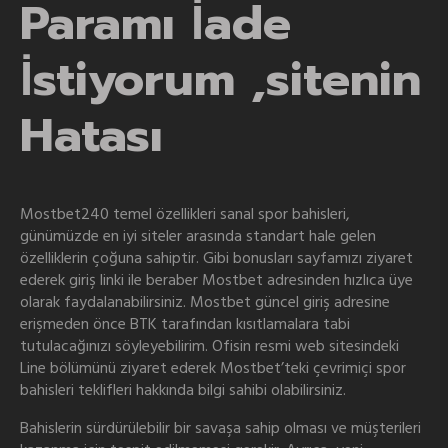
Paramı İade
İstiyorum ,sitenin
Hatası
Mostbet240 temel özellikleri sanal spor bahisleri,
günümüzde en iyi siteler arasında standart hale gelen
özelliklerin çoğuna sahiptir. Gibi bonusları sayfamızı ziyaret
ederek giriş linki ile beraber Mostbet adresinden hızlıca üye
olarak faydalanabilirsiniz. Mostbet güncel giriş adresine
erişmeden önce BTK tarafından kısıtlamalara tabi
tutulacağınızı söyleyebilirim. Ofisin resmi web sitesindeki
Line bölümünü ziyaret ederek Mostbet’teki çevrimiçi spor
bahisleri teklifleri hakkında bilgi sahibi olabilirsiniz.
Bahislerin sürdürülebilir bir savaşa sahip olması ve müşterileri