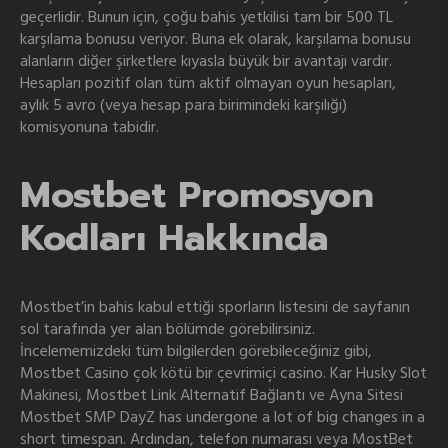
geçerlidir. Bunun için, çoğu bahis yetkilisi tam bir 500 TL
karşılama bonusu veriyor. Buna ek olarak, karşılama bonusu
alanların diğer şirketlere kıyasla büyük bir avantajı vardır.
Hesapları pozitif olan tüm aktif olmayan oyun hesapları,
aylık 5 avro (veya hesap para birimindeki karşılığı)
komisyonuna tabidir.
Mostbet Promosyon
Kodları Hakkında
Mostbet’in bahis kabul ettiği sporların listesini de sayfanın
sol tarafında yer alan bölümde görebilirsiniz.
İncelememizdeki tüm bilgilerden görebileceğiniz gibi,
Mostbet Casino çok kötü bir çevrimiçi casino. Kar Husky Slot
Makinesi, Mostbet Link Alternatif Bağlantı ve Ayna Sitesi
Mostbet SMP DayZ has undergone a lot of big changes in a
short timespan. Ardından, telefon numarası veya MostBet