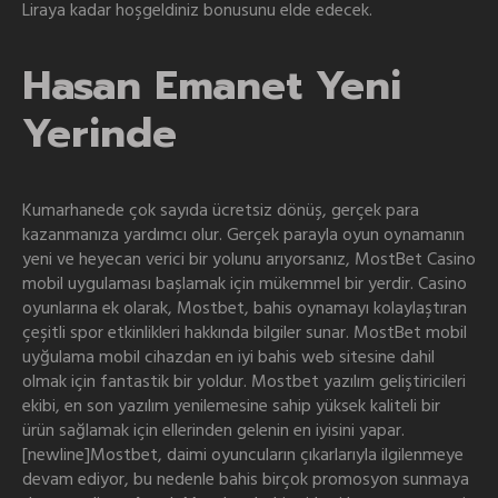
Liraya kadar hoşgeldiniz bonusunu elde edecek.
Hasan Emanet Yeni
Yerinde
Kumarhanede çok sayıda ücretsiz dönüş, gerçek para
kazanmanıza yardımcı olur. Gerçek parayla oyun oynamanın
yeni ve heyecan verici bir yolunu arıyorsanız, MostBet Casino
mobil uygulaması başlamak için mükemmel bir yerdir. Casino
oyunlarına ek olarak, Mostbet, bahis oynamayı kolaylaştıran
çeşitli spor etkinlikleri hakkında bilgiler sunar. MostBet mobil
uyğulama mobil cihazdan en iyi bahis web sitesine dahil
olmak için fantastik bir yoldur. Mostbet yazılım geliştiricileri
ekibi, en son yazılım yenilemesine sahip yüksek kaliteli bir
ürün sağlamak için ellerinden gelenin en iyisini yapar.
[newline]Mostbet, daimi oyuncuların çıkarlarıyla ilgilenmeye
devam ediyor, bu nedenle bahis birçok promosyon sunmaya