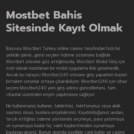
Mostbet Bahis
Sitesinde Kayıt Olmak
Başvuru Mostbet Turkey online casino tarafından hızlı bir
şekilde işlenir, gerisi seçilen ödeme sistemine bağlıdır.
Mostbet sitesine göz attığımızda, Mostbet Mobil Giriş için
özel olarak hazırlanan bir mobil uygulama linki göremedik.
Ancak bu tarayıcı Mostbet240 sitesine giriş yaparken bazen
birtakım sorunlar ortaya çıkarabiliyor. Mostbet240 için cihaz
seçimi Mostbet240 yeni giriş adresi güncellemesi, tüm
cihazlar üzerinden erişim yapılmasını sağlıyor.
Ne kullanırsanız kullanın, tabletiniz, telefonunuz veya akıllı
saatiniz olsun, bunlara erişebilirsiniz. Kaydolduğunuz andan,
tercih ettiğiniz ödeme yöntemini seçmeye, para yatırmaya
ve oynamaya kadar hiç vakit kaybetmeden oynamaya
başlayacaksınız. Bunun dışında özellikle canlı bahis ve casino