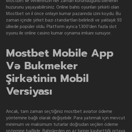
Mostbet ile verilerinizin her zaman korunduğunu bilmenin
huzurunu yaşayabilirsiniz. Online bahis oyunları şirkəti olan
Mostbet on il önce onlayn kumar pazarında izini koydu. Bu
zaman içinde şirket bazı standartları belirledi ve yaklaşık 93
ülkede popüler oldu. Platform ayrıca 1.300’den fazla slot
oyunu ile online casino kumar oynama imkanı sunuyor.
Mostbet Mobile App
Və Bukmeker
Şirkətinin Mobil
Versiyası
Ancak, tam zaman seçtiğiniz mostbet aviator ödeme
yöntemine bağlı olarak değişebilir. Para yatırmak için mevcut
minimum ve maksimum tutarlar doğrudan seçilen ödeme
sistemine bağlıdır. Bahislerden en az birinin kaybettiği ortaya