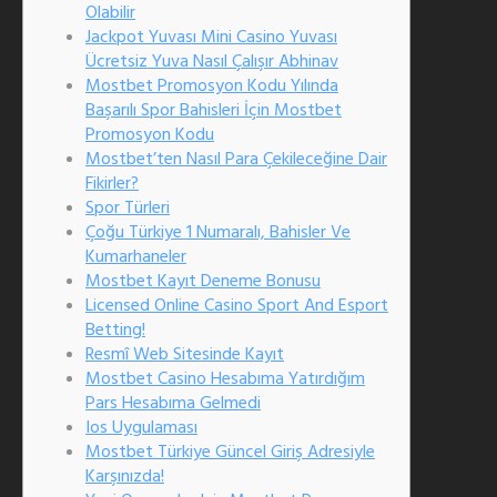
Olabilir
Jackpot Yuvası Mini Casino Yuvası
Ücretsiz Yuva Nasıl Çalışır Abhinav
Mostbet Promosyon Kodu Yılında
Başarılı Spor Bahisleri İçin Mostbet
Promosyon Kodu
Mostbet’ten Nasıl Para Çekileceğine Dair
Fikirler?
Spor Türleri
Çoğu Türkiye 1 Numaralı, Bahisler Ve
Kumarhaneler
Mostbet Kayıt Deneme Bonusu
Licensed Online Casino Sport And Esport
Betting!
Resmî Web Sitesinde Kayıt
Mostbet Casino Hesabıma Yatırdığım
Pars Hesabıma Gelmedi
Ios Uygulaması
Mostbet Türkiye Güncel Giriş Adresiyle
Karşınızda!