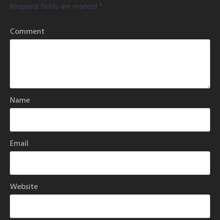
Required fields are marked
*
Comment
Name
Email
Website