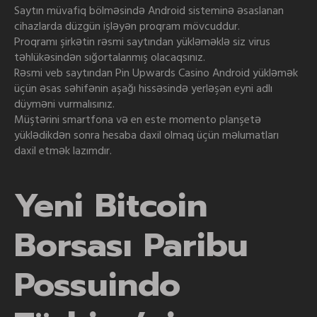
Saytın müvafiq bölməsində Android sisteminə əsaslanan
cihazlarda düzgün işləyən proqram mövcuddur.
Proqramı şirkətin rəsmi saytından yükləməklə siz virus
təhlükəsindən sığortalanmış olacaqsınız.
Rəsmi veb saytından Pin Upwards Casino Android yükləmək
üçün əsas səhifənin aşağı hissəsində yerləşən eyni adlı
düyməni vurmalısınız.
Müştərini smartfona və en este momento planşetə
yüklədikdən sonra hesaba daxil olmaq üçün məlumatları
daxil etmək lazımdır.
Yeni Bitcoin
Borsası Paribu
Possuindo