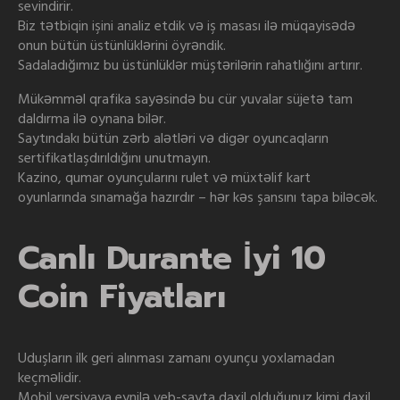
sevindirir.
Biz tətbiqin işini analiz etdik və iş masası ilə müqayisədə
onun bütün üstünlüklərini öyrəndik.
Sadaladığımız bu üstünlüklər müştərilərin rahatlığını artırır.
Mükəmməl qrafika sayəsində bu cür yuvalar süjetə tam
daldırma ilə oynana bilər.
Saytındakı bütün zərb alətləri və digər oyuncaqların
sertifikatlaşdırıldığını unutmayın.
Kazino, qumar oyunçularını rulet və müxtəlif kart
oyunlarında sınamağa hazırdır – hər kəs şansını tapa biləcək.
Canlı Durante İyi 10
Coin Fiyatları
Uduşların ilk geri alınması zamanı oyunçu yoxlamadan
keçməlidir.
Mobil versiyaya eynilə veb-sayta daxil olduğunuz kimi daxil