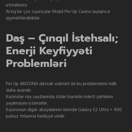
etməlisiniz.
Artıq bir çox oyunçular Mobil Pin Up Casino layiqincə
qiymətləndiriblər.
Daş – Çınqıl İstehsalı;
Enerji Keyfiyyəti
Problemləri
Pin Up ARIZONA dəstək xidməti ilə bu problemlərin həlli
daha asandır.
Kazinolar rəy saytlarında özləri barədə mənfi şərhlərin
yayılmasını istəmirlər.
Kazinonun digər aksiyalarının birində Galaxy S2 Ultra + 400
pulsuz fırlanma hədiyyə verilir.