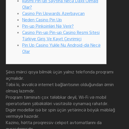
Rəsmi Pin-up Saytına Necə Daxil Olmaq
Olar?
Casino Pin Upwards Azerbaycan
Neden Casino Pin Up
Pin-up Pinkoinləri Nə Verir?
Casino Pin-up Pin-up Casino Resmi Sitesi
Türkiye Giriş Ve Kayıt Çevrimiçi
Pin Up Casino Yukle Nu Android-də Necə
Olar
Şəxs mərci qoya bilmək üçün yalnız telefonda proqramı
açmalıdır.
Təbii ki, əvvəlcə internet bağlantısının olduğundan əmin
olmaq lazımdır.
Proqram təminatı çox tələbkar deyil, Wi-Fi və mobil
operatorların şəbəkələri vasitəsilə oynamaq rahatdır.
Digər modellər isə bir spin üçün yetərincə böyük məbləğ
verməyə hazırdır.
Kazino, hətta proqressiv cekpot avtomatlarını da