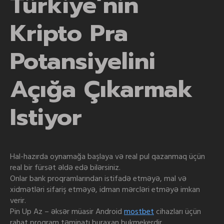
Türkiye’nin
Kripto Pra
Potansiyelini
Açığa Çıkarmak
Istiyor
Hal-hazırda oynamağa başlaya və real pul qazanmaq üçün
real bir fürsət əldə edə bilərsiniz.
Onlar bank proqramlarından istifadə etməyə, mal və
xidmətləri sifariş etməyə, idman mərcləri etməyə imkan
verir.
Pin Up Az – əksər müasir Android
mostbet
cihazları üçün
rahat proqram təminatı buraxan bukmekerdir.