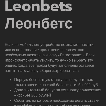
Leonbets
Леонбетс
Если на мобильном устройстве не хватает памяти,
или использование приложения невозможно —
необходимо нажать на кнопку «Регистрация». Если
игрок хочет скачать утилиту, то нужно выбрать эту
опцию. Когда все графы будут заполнены остается
нажать на клавишу «Зарегистрироваться».
Первую бесплатную ставку вы получите, как
только внесете на свой баланс хотя бы 500 руб.
Дополнительный бонус за установку приложения
– фрибет 500 рублей.
События, на которые необходимо делать ставки,
и коэффициент пари каждый месяц меняются,