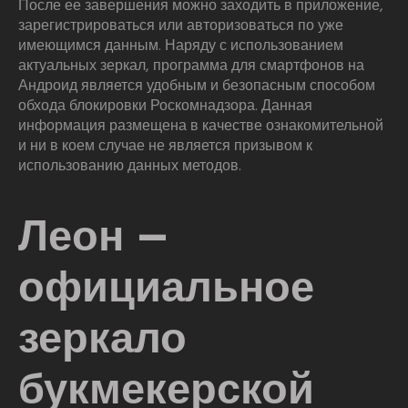
После ее завершения можно заходить в приложение,
зарегистрироваться или авторизоваться по уже
имеющимся данным. Наряду с использованием
актуальных зеркал, программа для смартфонов на
Андроид является удобным и безопасным способом
обхода блокировки Роскомнадзора. Данная
информация размещена в качестве ознакомительной
и ни в коем случае не является призывом к
использованию данных методов.
Леон –
официальное
зеркало
букмекерской