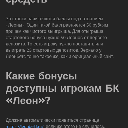
За ставки начисляются баллы под названием
«Леоны». Один такой балл равняется 50 рублям
причем как чистого выигрыша. Для отыгрыша
стартового бонуса нужно 50 Леонов от первого
депозита. То есть игроку нужно поставить или
выиграть 25 стартовых депозитов. Зеркало у
Леонбетс точно такое же, как и официальный сайт.
Какие бонусы
доступны игрокам БК
«Леон»?
Должна автоматически появиться страница
https://leonbet1.ru/
, если же этого не случилось,