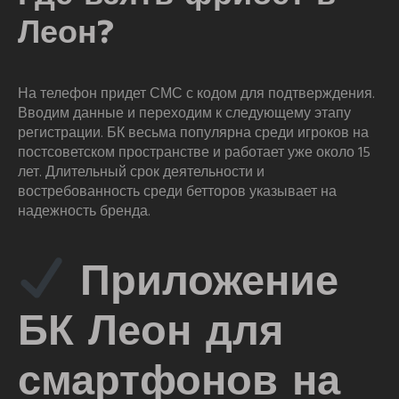
Леон?
На телефон придет СМС с кодом для подтверждения.
Вводим данные и переходим к следующему этапу
регистрации. БК весьма популярна среди игроков на
постсоветском пространстве и работает уже около 15
лет. Длительный срок деятельности и
востребованность среди бетторов указывает на
надежность бренда.
Приложение
БК Леон для
смартфонов на