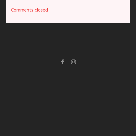
Comments closed