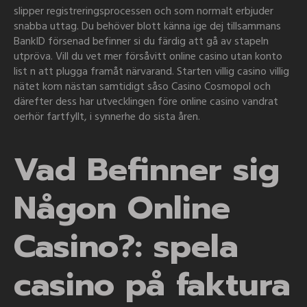
slipper registreringsprocessen och som normalt erbjuder
snabba uttag. Du behöver blott känna ige dej tillsammans
BankID försenad befinner si du färdig att gå av stapeln
utpröva. Vill du vet mer försåvitt online casino utan konto
list n att plugga framåt närvarand. Starten villig casino villig
nätet kom nästan samtidigt såso Casino Cosmopol och
därefter dess har utvecklingen före online casino vandrat
oerhör fartfyllt, i synnerhe do sista åren.
Vad Befinner sig
Någon Online
Casino?: spela
casino på faktura