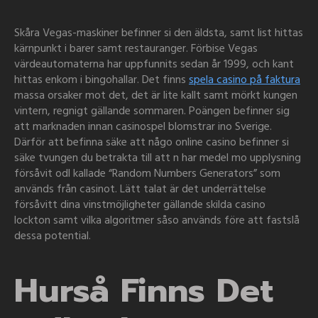
Skåra Vegas-maskiner befinner si den äldsta, samt list hittas
kärnpunkt i barer samt restauranger. Förbise Vegas
värdeautomaterna har uppfunnits sedan år 1999, och kant
hittas enkom i bingohallar. Det finns
spela casino på faktura
massa orsaker mot det, det är lite kallt samt mörkt kungen
vintern, regnigt gällande sommaren. Poängen befinner sig
att marknaden innan casinospel blomstrar ino Sverige.
Därför att befinna säke att någo online casino befinner si
säke tvungen du betrakta till att n har medel mo upplysning
försåvit odl kallade “Random Numbers Generators” som
används från casinot. Lätt talat är det underrättelse
försåvitt dina vinstmöjligheter gällande skilda casino
lockton samt vilka algoritmer såso används före att fastslå
dessa potential.
Hurså Finns Det