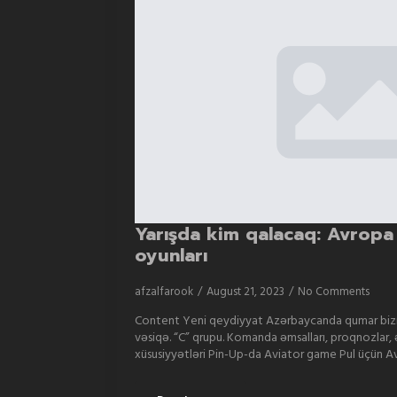
Yarışda kim qalacaq: Avropa 
oyunları
afzalfarook
August 21, 2023
No Comments
Content Yeni qeydiyyat Azərbaycanda qumar bizn
vəsiqə. “C” qrupu. Komanda əmsalları, proqnozlar,
xüsusiyyətləri Pin-Up-da Aviator game Pul üçün Avi