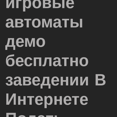
игровые
автоматы
демо
бесплатно
заведении В
Интернете