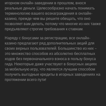
игорном онлайн-заведении в прошлом, внося
реальные деньги. Целесообразно начать понимать
терминологию вашего вознаграждения в онлайн-
казино, прежде чем вы решите обещать, что оно
позволяет вам делать, потому что многие из них также
предъявляют строгие требования к ставкам.
Наряду с бонусами за регистрацию, все онлайн-
казино предлагают ряд дополнительных акций для
своих верных пользователей. Большинство из них –
это множество способов из абсолютно бесплатных
ходов без первоначального взноса в пользу бонуса
гида. Некоторые даже участвуют в бонусных акциях
за мобильную игру, что является лучшим способом
получить выгодные кредиты в игорных заведениях на
протяжении всего пути!