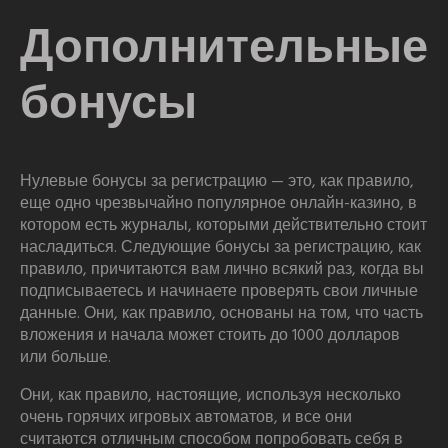
Дополнительные
бонусы
Нулевые бонусы за регистрацию — это, как правило,
еще одно чрезвычайно популярное онлайн-казино, в
котором есть журналы, которыми действительно стоит
насладиться. Следующие бонусы за регистрацию, как
правило, причитаются вам лично всякий раз, когда вы
подписываетесь и начинаете проверять свои личные
данные. Они, как правило, основаны на том, что часть
вложения и начала может стоить до 1000 долларов
или больше.
Они, как правило, настоящие, используя несколько
очень горячих игровых автоматов, и все они
считаются отличным способом попробовать себя в