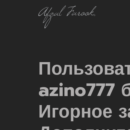
Пользова
azino777 
Игорное з