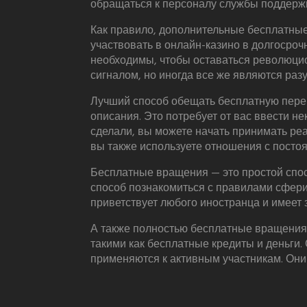
обращаться к персоналу службы поддержк
Как правило, дополнительные бесплатные
участвовать в онлайн-казино в долгосроч
необходимы, чтобы оставаться революци
сигналом, но иногда все же являются раз
Лучший способ обещать бесплатную переп
описания. Это потребует от вас ввести н
сделали, вы можете начать принимать реа
вы также используете отношения с посто
Бесплатные вращения — это простой спосо
способ познакомиться с правилами сферич
приветствует любого иностранца и имеет
А также полностью бесплатные вращения,
такими как бесплатные кредиты и деньги.
применяются к активным участникам. Они 