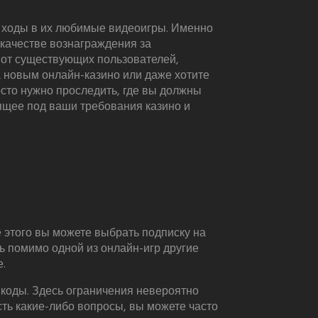
е ходы в их любимые видеоигры. Именно
качестве вознаграждения за
 от существующих пользователей,
а новым онлайн-казино или даже хотите
сто нужно проследить, где вы должны
одящее под ваши требования казино и
е этого вы можете выбрать подписку на
ь помимо одной из онлайн-игр другие
.
 коды. Здесь ограничения невероятно
сть какие-либо вопросы, вы можете часто