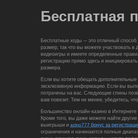
Бесплатная 
Бесплатные ходы — это отличный способ 
размер, так что вы можете участвовать в
видеоигры и имеете определенные правил
регистрацию прямо здесь и инициировать 
размера.
Если вы хотите обещать дополнительные 
эксклюзивную информацию. Если вы выпо
потрачены на вас. Следующие спины позв
вам повезет. Тем не менее, убедитесь, ч
Большинство онлайн-казино в Интернете 
Кроме того, вы даже можете найти другие
выигрыши и
azino777 бонус за регистрац
ограничения и начинаются полные диапаз