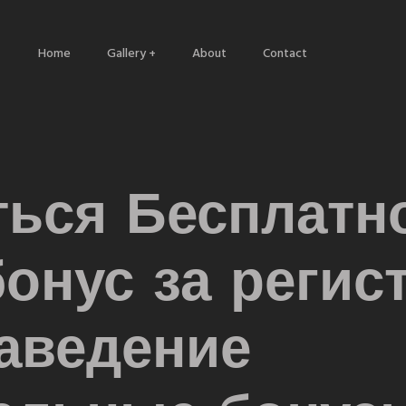
Home
Gallery +
About
Contact
Architecture
Nature
Travels
ться Бесплатн
бонус за реги
аведение