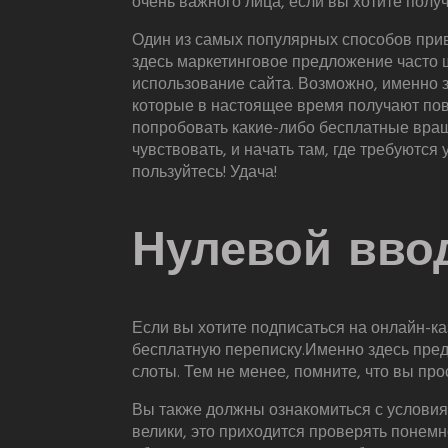
очень важного лица, если вы хотите полу
Один из самых популярных способов прив
здесь маркетинговое предложение часто 
использование сайта. Возможно, именно 
которые в настоящее время получают пово
попробовать какие-либо бесплатные вращ
чувствовать, и начать там, где требуются
пользуйтесь! Удача!
Нулевой вво
Если вы хотите подписаться на онлайн-ка
бесплатную переписку.Именно здесь пред
слоты. Тем не менее, помните, что вы пр
Вы также должны ознакомиться с условия
велики, это приходится проверять понемн