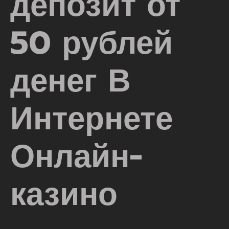
депозит от
50 рублей
денег В
Интернете
Онлайн-
казино