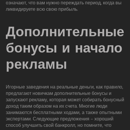
означают, что вам нужно переждать период, когда вы
ликвидируете всю свою прибыль.
Дополнительные
бонусы и начало
рекламы
Игорные заведения на реальные деньги, как правило,
предлагают новичкам дополнительные бонусы и
запускают рекламу, которая может собирать бонусный
доход таким образом на их счета. Многие люди
занимаются бесплатными ходами, а также опытными
экспертами. Следующие предложения – хороший
способ улучшить свой банкролл, но помните, что