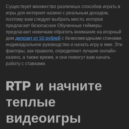
Существует множество различных способов играть в
игры для интернет-казино с реальным доходом,
поэтому вам следует выбрать место, которое
предлагает безопасное Обученные геймеры
предлагают новичкам обратить внимание на игорный
дом
депозит от 50 рублей
с безвозмездными спинами.
индивидуальное руководство и начать игру в яме. Эти
факторы, как правило, определяют лучшие онлайн-
казино, а также время, и они помогут вам начать
работу с ставками.
RTP и начните
теплые
видеоигры