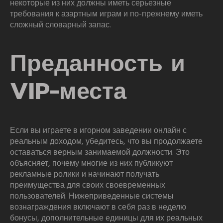
некоторые из них должны иметь серьезные
требования к азартным играм и по-прежнему иметь
сложный словарный запас.
Преданность и
VIP-места
Если вы играете в игорном заведении онлайн с
реальным доходом, убедитесь, что вы продолжаете
оставаться верным занимаемой должности. Это
объясняет, почему многие из них публикуют
рекламные ролики и начинают получать
преимущества для своих своевременных
пользователей. Нижеприведенные системы
вознаграждения включают в себя раз в неделю
бонусы, дополнительные единицы для их реальных