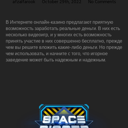
afzalfarook
October 29th, 2022
No Comments
В Интернете онлайн-казино предлагают приятную
возможность заработать реальные деньги. В них есть
несколько видеоигр, и у многих есть возможность
принять участие в них совершенно бесплатно, прежде
чем вы решите вложить какие-либо деньги.
Но прежде
чем использовать, и начните с того, что игорное
заведение может быть надежным и надежным.